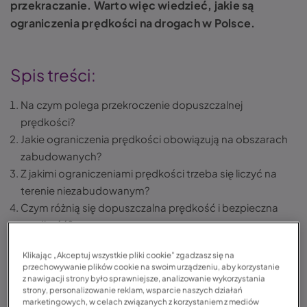
przekraczanie. Warto więc wiedzieć, jakie są
ograniczenia prędkości na drogach w Polsce.
Spis treści:
Na czym polega przekroczenie dopuszczalnej
prędkości?
Jakie ograniczenia prędkości obowiązują na obszarach
zabudowanych?
Z jakimi ograniczeniami prędkości trzeba się liczyć na
terenie niezabudowanym?
Czym różnią się dopuszczalna prędkość i bezpieczna
prędkość?
Jakie kary grożą za przekroczenie ograniczeń prędkości?
Klikając „Akceptuj wszystkie pliki cookie” zgadzasz się na
Podsumowanie
przechowywanie plików cookie na swoim urządzeniu, aby korzystanie
FAQ – często zadawane pytania
z nawigacji strony było sprawniejsze, analizowanie wykorzystania
strony, personalizowanie reklam, wsparcie naszych działań
marketingowych, w celach związanych z korzystaniem z mediów