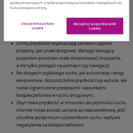
społecznościowych, a także przechowywanie plików niezbędnych do
funkcjonowania strony.
Ograniczenia prędkości w Polsce – co warto wiedzieć?
Ograniczenia prędkości w Polsce zależą od rodzaju
Ustawienia plików
Akceptuj wszystkie pliki
drogi, obszaru zabudowanego lub poza zabudową
cookie
cookie
oraz kategorii pojazdu,
Limity prędkości wyznaczają zarówno ogólne
przepisy, jak i znaki drogowe, dlatego kierujący
pojazdem powinien stale obserwować otoczenie,
a nie tylko polegać na pamięci czy nawigacji,
Na drogach szybkiego ruchu, jak autostrady i drogi
ekspresowe, dopuszczalne prędkości są wyższe, ale
nadal ograniczone przepisami i warunkami
bezpieczeństwa w ruchu drogowym,
Zbyt niska prędkość w stosunku do płynności ruchu
również może zostać uznana za nieprawidłową, jeśli
utrudnia jazdę innym uczestnikom ruchu i wpływa
negatywnie na bezpieczeństwo.