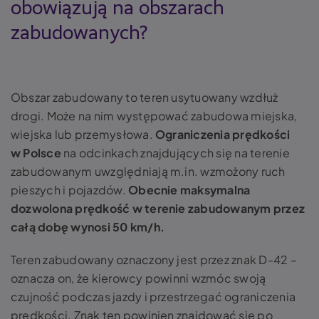
obowiązują na obszarach
zabudowanych?
Obszar zabudowany to teren usytuowany wzdłuż
drogi. Może na nim występować zabudowa miejska,
wiejska lub przemysłowa.
Ograniczenia prędkości
w Polsce
na odcinkach znajdujących się na terenie
zabudowanym uwzględniają m.in. wzmożony ruch
pieszych i pojazdów.
Obecnie maksymalna
dozwolona prędkość w terenie zabudowanym przez
całą dobę wynosi 50 km/h.
Teren zabudowany oznaczony jest przez znak D-42 –
oznacza on, że kierowcy powinni wzmóc swoją
czujność podczas jazdy i przestrzegać ograniczenia
prędkości. Znak ten powinien znajdować się po