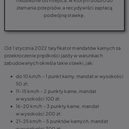
niezależnie od miejsca, w którym doszło do
złamania przepisów, a recydywiści zapłacą
podwójną stawkę.
Od 1 stycznia 2022 taryfikator mandatów karnych za
przekroczenie prędkości jazdy w warunkach
zabudowanych określa takie stawki, jak:
do 10 km/h – 1 punkt karny, mandat w wysokości
50 zł;
11-15 km/h – 2 punkty karne, mandat
w wysokości 100 zł;
16-20 km/h – 3 punkty karne, mandat
w wysokości 200 zł;
21-25 km/h – 5 punktów karnych, mandat
w wysokości 300 zł;