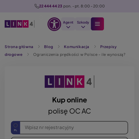
P
22 444 44 23
  pon. - pt. 8:00 - 20:00
r
z
Agent
Szkody
e
Otwórz
j
Szukaj
opcje
d
Strona główna
Blog
Komunikacja
Przepisy
dostępności
ź
drogowe
Ograniczenia prędkości w Polsce – ile wynoszą?
d
o
t
r
e
ś
Kup online
c
polisę OC AC
i
Wpisz nr rejestracyjny