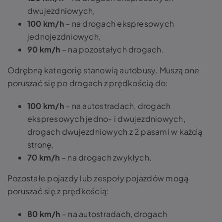
dwujezdniowych,
100 km/h
– na drogach ekspresowych
jednojezdniowych,
90 km/h
– na pozostałych drogach.
Odrębną kategorię stanowią autobusy. Muszą one
poruszać się po drogach z prędkością do:
100 km/h
– na autostradach, drogach
ekspresowych jedno- i dwujezdniowych,
drogach dwujezdniowych z 2 pasami w każdą
stronę,
70 km/h
– na drogach zwykłych.
Pozostałe pojazdy lub zespoły pojazdów mogą
poruszać się z prędkością:
80 km/h
– na autostradach, drogach