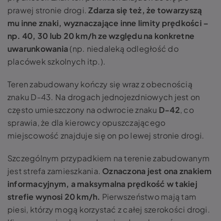
prawej stronie drogi.
Zdarza się też, że towarzyszą
mu inne znaki, wyznaczające inne limity prędkości –
np. 40, 30 lub 20 km/h ze względu na konkretne
uwarunkowania
(np. niedaleką odległość do
placówek szkolnych itp.).
Teren zabudowany kończy się wraz z obecnością
znaku D-43. Na drogach jednojezdniowych jest on
często umieszczony na odwrocie znaku
D-42
, co
sprawia, że dla kierowcy opuszczającego
miejscowość znajduje się on po lewej stronie drogi.
Szczególnym przypadkiem na terenie zabudowanym
jest strefa zamieszkania.
Oznaczona jest ona znakiem
informacyjnym, a maksymalna prędkość w takiej
strefie wynosi 20 km/h.
Pierwszeństwo mają tam
piesi, którzy mogą korzystać z całej szerokości drogi.