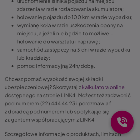
uruchomienie silnika pojazdu na miejscu
zdarzenia w razie rozładowania akumulatora;
holowanie pojazdu do 100 km w razie wypadku;
wymianę koła w razie uszkodzenia opony na
miejscu, a jeżeli nie będzie to możliwe –
holowanie do warsztatu i naprawę;
samochód zastępczy na 3 dni w razie wypadku
lub kradzieży;
pomoc informacyjną 24h/dobę.
Chcesz poznać wysokość swojej składki
ubezpieczeniowej? Skorzystaj z
kalkulatora online
dostępnego na stronie LINK4. Możesz też zadzwonić
pod numerem (22) 444 44 23 i porozmawiać
z doradcą pod numerem lub spotykając się
z agentem współpracującym z LINK4.
Szczegółowe informacje o produktach, limitach