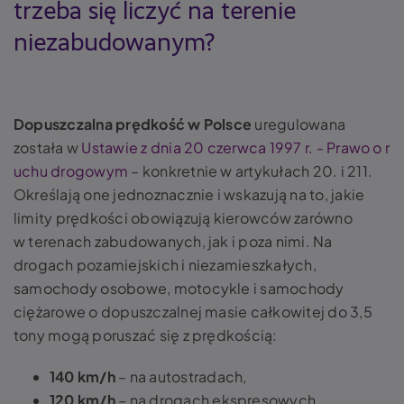
trzeba się liczyć na terenie
niezabudowanym?
Dopuszczalna prędkość w Polsce
uregulowana
została w
Ustawie z dnia 20 czerwca 1997 r. - Prawo o r
uchu drogowym
– konkretnie w artykułach 20. i 211.
Określają one jednoznacznie i wskazują na to, jakie
limity prędkości obowiązują kierowców zarówno
w terenach zabudowanych, jak i poza nimi. Na
drogach pozamiejskich i niezamieszkałych,
samochody osobowe, motocykle i samochody
ciężarowe o dopuszczalnej masie całkowitej do 3,5
tony mogą poruszać się z prędkością:
140 km/h
– na autostradach,
120 km/h
– na drogach ekspresowych