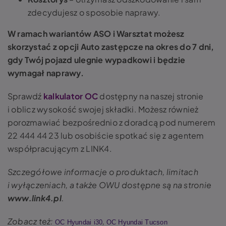
zdecydujesz o sposobie naprawy.
W ramach wariantów ASO i Warsztat możesz
skorzystać z opcji Auto zastępcze na okres do 7 dni,
gdy Twój pojazd ulegnie wypadkowi i będzie
wymagał naprawy.
Sprawdź
kalkulator OC
dostępny na naszej stronie
i oblicz wysokość swojej składki. Możesz również
porozmawiać bezpośrednio z doradcą pod numerem
22 444 44 23 lub osobiście spotkać się z agentem
współpracującym z LINK4.
Szczegółowe informacje o produktach, limitach
i wyłączeniach, a także OWU dostępne są na stronie
www.link4.pl
.
Zobacz też:
,
OC Hyundai i30
OC Hyundai Tucson