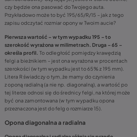
czy będzie ona pasować do Twojego auta.
Przykładowo może to być 195/65/R/15 – jak z tego
zapisu odczytać rozmiar opony w Twoim aucie?
Pierwsza wartość – w tym wypadku 195 – to
szerokość wyrażona w milimetrach. Druga – 65 –
określa profil.
To odległość pomiędzy krawędzią
felgi a bieżnikiem – jest ona wyrażona w procentach
szerokości (w tym wypadku jest to 65% z 195 mm).
Litera R świadczy o tym, że mamy do czynienia
z oponą radialną (a nie np. diagonalną), a wartość po
tej literze odnosi się do średnicy felgi, na której może
być ona zamontowana (w tym wypadku opona
przeznaczona jest do felg o rozmiarze 15).
Opona diagonalna a radialna
Opona diagonalna i radialna różnią się przede