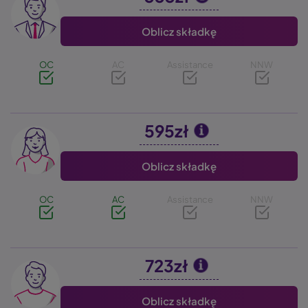
Oblicz składkę
OC
AC
Assistance
NNW
595zł
Image
Oblicz składkę
OC
AC
Assistance
NNW
723zł
Image
Oblicz składkę