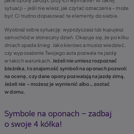
jakie opony założyć przy ich wymianie? W takiej
sytuacji – jeśli nie wiesz, jak czytać oznaczenia – może
być Ci trudno dopasować te elementy do siebie.
Wyobraź sobie sytuację: wypożyczasz lub kupujesz
samochód w słoneczny dzień. Okazuje się, że po kilku
dniach spada śnieg. Jako kierowca musisz wiedzieć,
czy wyposażenie Twojego auta pozwala na jazdę
w takich warunkach.
Jeżeli nie umiesz rozpoznać
bieżnika, to znajomość symboli na oponach pozwoli
na ocenę, czy dane opony pozwalają na jazdę zimą.
Jeżeli nie – możesz je wymienić albo… zostać
w domu.
Symbole na oponach – zadbaj
o swoje 4 kółka!