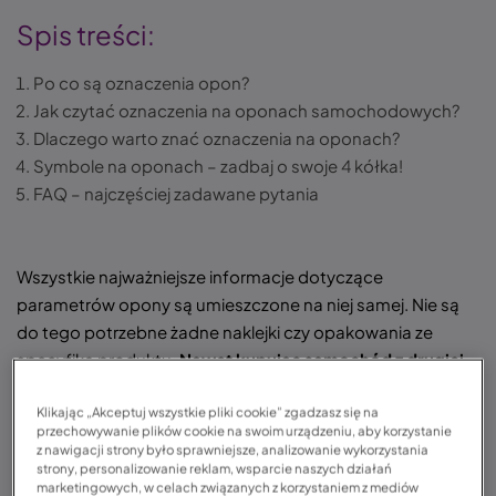
Spis treści:
Po co są oznaczenia opon?
Jak czytać oznaczenia na oponach samochodowych?
Dlaczego warto znać oznaczenia na oponach?
Symbole na oponach – zadbaj o swoje 4 kółka!
FAQ – najczęściej zadawane pytania
Wszystkie najważniejsze informacje dotyczące
parametrów opony są umieszczone na niej samej. Nie są
do tego potrzebne żadne naklejki czy opakowania ze
specyfiką produktu.
Nawet kupując samochód z drugiej
ręki, jesteś w stanie określić najważniejsze parametry
Klikając „Akceptuj wszystkie pliki cookie” zgadzasz się na
opony, takie jak ich rozmiar, indeks nośności czy też
przechowywanie plików cookie na swoim urządzeniu, aby korzystanie
indeks prędkości.
Oznaczenia wskażą Ci nie tylko jej
z nawigacji strony było sprawniejsze, analizowanie wykorzystania
rozmiar, ale także zastosowanie i datę produkcji. Ich
strony, personalizowanie reklam, wsparcie naszych działań
marketingowych, w celach związanych z korzystaniem z mediów