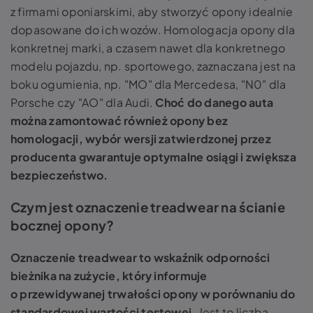
z firmami oponiarskimi, aby stworzyć opony idealnie
dopasowane do ich wozów. Homologacja opony dla
konkretnej marki, a czasem nawet dla konkretnego
modelu pojazdu, np. sportowego, zaznaczana jest na
boku ogumienia, np. "MO" dla Mercedesa, "N0" dla
Porsche czy "AO" dla Audi.
Choć do danego auta
można zamontować również opony bez
homologacji, wybór wersji zatwierdzonej przez
producenta gwarantuje optymalne osiągi i zwiększa
bezpieczeństwo.
Czym jest oznaczenie treadwear na ścianie
bocznej opony?
Oznaczenie treadwear to wskaźnik odporności
bieżnika na zużycie, który informuje
o przewidywanej trwałości opony w porównaniu do
standardowej wartości testowej.
Jest to liczba