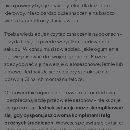
nich powinny być jednak czytelne dla każdego
kierowcy. Ma to bardzo duże znaczenie na bardzo
wielu etapach korzystania z wozu.
Trzeba wiedzieć, jak czytać oznaczenia na oponach –
przyda Ci się to przede wszystkim podczas ich
zakupu. W końcu musisz wiedzieć, jakie ogumienie
będzie pasować do Twojego pojazdu. Możesz
zdecydować się na wersje wielosezonowe, letnie lub
zimowe. Jednak zła średnica czy szerokość nie
pozwolą Ci na ich montaż na feldze.
Odpowiednie ogumienie pozwoli na komfortową
i bezpieczną jazdę przez wiele sezonów – nie kupuje
się go co roku.
Jednak sytuacja może skomplikować
się, gdy dysponujesz dwoma kompletami felg
o różnych średnicach.
Wówczas pojawia się pytanie: