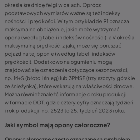
określa średnicę felgi w calach. Oprócz
podstawowych wymiarów ważne są też indeksy
nośności i prędkości. W tym przykładzie 91 oznacza
maksymalne obciążenie, jakie może wytrzymać
opona (według tabeli indeksów nośności), a V określa
maksymalną prędkość, z jaką może się poruszać
pojazd na tej oponie (według tabeli indeksów
prędkości). Dodatkowo na ogumieniu mogą
znajdować się oznaczenia dotyczące sezonowości,
np. M+S (błoto i śnieg) lub 3PMSF (trzy szczyty górskie
ze śnieżynką), które wskazują na właściwości zimowe.
Można również znaleźć informacje o roku produkcji
w formacie DOT, gdzie cztery cyfry oznaczają tydzień
i rok produkcji, np. 2523 to 25. tydzień 2023 roku.
Jaki symbol mają opony całoroczne?
Opony całoroczne często oznaczane są symbolem