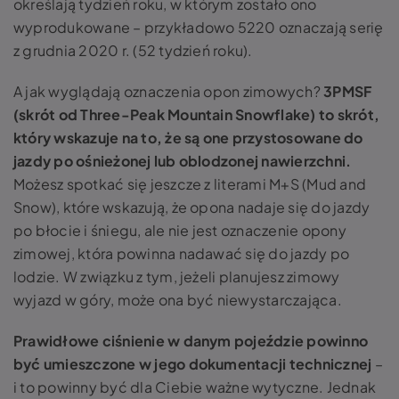
określają tydzień roku, w którym zostało ono
wyprodukowane – przykładowo 5220 oznaczają serię
z grudnia 2020 r. (52 tydzień roku).
A jak wyglądają oznaczenia opon zimowych?
3PMSF
(skrót od Three-Peak Mountain Snowflake) to skrót,
który wskazuje na to, że są one przystosowane do
jazdy po ośnieżonej lub oblodzonej nawierzchni.
Możesz spotkać się jeszcze z literami M+S (Mud and
Snow), które wskazują, że opona nadaje się do jazdy
po błocie i śniegu, ale nie jest oznaczenie opony
zimowej, która powinna nadawać się do jazdy po
lodzie. W związku z tym, jeżeli planujesz zimowy
wyjazd w góry, może ona być niewystarczająca.
Prawidłowe ciśnienie w danym pojeździe powinno
być umieszczone w jego dokumentacji technicznej
–
i to powinny być dla Ciebie ważne wytyczne. Jednak