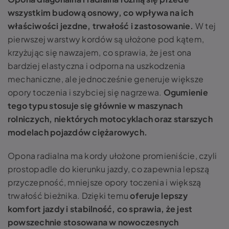
wszystkim budową osnowy, co wpływa na ich
właściwości jezdne, trwałość i zastosowanie.
W tej
pierwszej warstwy kordów są ułożone pod kątem,
krzyżując się nawzajem, co sprawia, że jest ona
bardziej elastyczna i odporna na uszkodzenia
mechaniczne, ale jednocześnie generuje większe
opory toczenia i szybciej się nagrzewa.
Ogumienie
tego typu stosuje się głównie w maszynach
rolniczych, niektórych motocyklach oraz starszych
modelach pojazdów ciężarowych.
Opona radialna ma kordy ułożone promieniście, czyli
prostopadle do kierunku jazdy, co zapewnia lepszą
przyczepność, mniejsze opory toczenia i większą
trwałość bieżnika. Dzięki temu
oferuje lepszy
komfort jazdy i stabilność, co sprawia, że jest
powszechnie stosowana w nowoczesnych