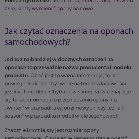
Polecamy również:
Ile lat mogą mieć opony? Dowied
z się, kiedy wymienić opony na nowe
Jak czytać oznaczenia na oponach
samochodowych?
Jedno z najbardziej widocznych oznaczeń na
oponach to przeważnie nazwa producenta i modelu
produktu.
Choć jest to ważna informacja, to nie
powie jednak ona zbyt wiele na temat właściwości
jezdnych modelu. Chyba że w samej nazwie znajduje
się także informacja o przeznaczeniu opony, np.
„winter” w przypadku opon zimowych, czy też „all-
season” w przypadku modeli wielosezonowych.
Znacznie istotniejszy jest rozmiar opony
samochodowej. Czytając je, jesteś w stanie ocenić,