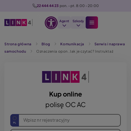
P
22 444 44 23
  pon. - pt. 8:00 - 20:00
r
z
Agent
Szkody
e
Otwórz
j
Szukaj
opcje
d
Strona główna
Blog
Komunikacja
Serwis i naprawa
dostępności
ź
samochodu
Oznaczenia opon. Jak je czytać? Instruktaż
d
o
t
r
e
ś
Kup online
c
polisę OC AC
i
Wpisz nr rejestracyjny