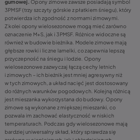
gumowej.
Opony zimowe zawsze posiadają symbol
3PMSF (trzy szczyty górskie z płatkiem śniegu), który
potwierdza ich zgodność z normami zimowymi.
Z kolei opony wielosezonowe mogą mieć zarówno
oznaczenie M+S, jak i 3PMSF. Różnice widoczne są
również w budowie bieżnika. Modele zimowe mają
głębsze rowki i liczne lamelki, co zapewnia lepszą
przyczepność na śniegu i lodzie. Opony
wielosezonowe zazwyczaj łączą cechy letnich
i zimowych – ich bieżnik jest mniej agresywny niż
w tych zimowych, a układ nacięć jest dostosowany
do różnych warunków pogodowych. Kolejną różnicą
jest mieszanka wykorzystana do budowy. Opony
zimowe są wykonane z miększej mieszanki, co
pozwala im zachować elastyczność w niskich
temperaturach. Podczas gdy wielosezonowe mają
bardziej uniwersalny skład, który sprawdza się
zarówno w cieplejszych, jak i chłodniejszych