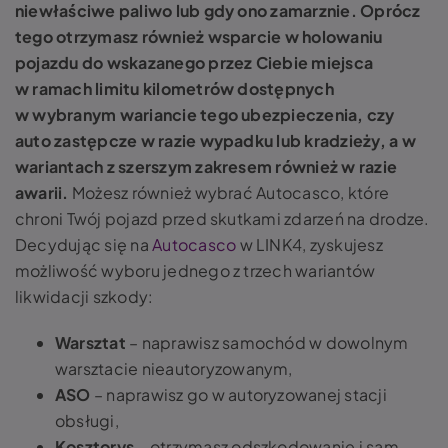
niewłaściwe paliwo lub gdy ono zamarznie.
Oprócz
tego otrzymasz również wsparcie w holowaniu
pojazdu do wskazanego przez Ciebie miejsca
w ramach limitu kilometrów dostępnych
w wybranym wariancie tego ubezpieczenia, czy
auto zastępcze w razie wypadku lub kradzieży, a w
wariantach z szerszym zakresem również w razie
awarii.
Możesz również wybrać Autocasco, które
chroni Twój pojazd przed skutkami zdarzeń na drodze.
Decydując się na
Autocasco
w LINK4, zyskujesz
możliwość wyboru jednego z trzech wariantów
likwidacji szkody:
Warsztat
– naprawisz samochód w dowolnym
warsztacie nieautoryzowanym,
ASO
– naprawisz go w autoryzowanej stacji
obsługi,
Kosztorys
– otrzymasz odszkodowanie i sam