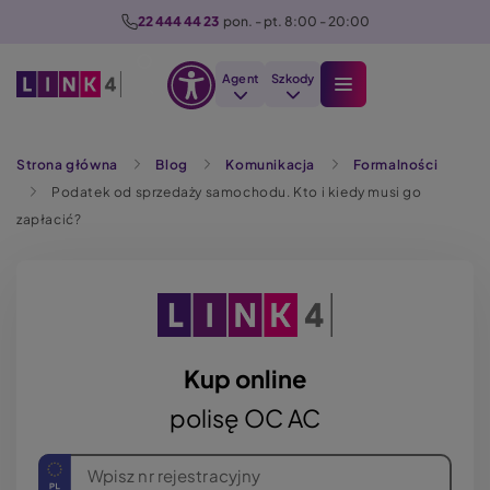
P
22 444 44 23
  pon. - pt. 8:00 - 20:00
r
z
Agent
Szkody
e
Otwórz
j
Szukaj
opcje
d
Strona główna
Blog
Komunikacja
Formalności
dostępności
ź
Podatek od sprzedaży samochodu. Kto i kiedy musi go
d
zapłacić?
o
t
r
e
ś
c
Kup online
i
polisę OC AC
Wpisz nr rejestracyjny