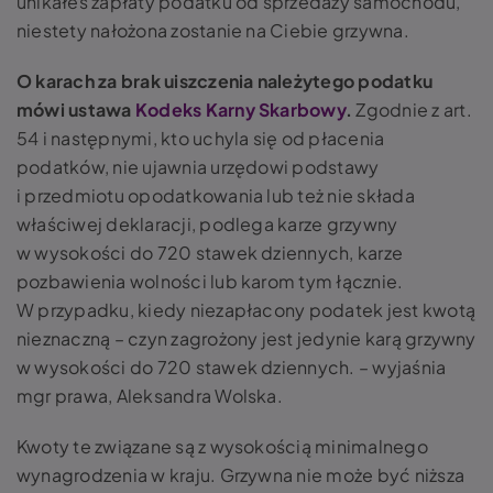
unikałeś zapłaty podatku od sprzedaży samochodu,
niestety nałożona zostanie na Ciebie grzywna.
O karach za brak uiszczenia należytego podatku
mówi ustawa
Kodeks Karny Skarbowy
.
Zgodnie z art.
54 i następnymi, kto uchyla się od płacenia
podatków, nie ujawnia urzędowi podstawy
i przedmiotu opodatkowania lub też nie składa
właściwej deklaracji, podlega karze grzywny
w wysokości do 720 stawek dziennych, karze
pozbawienia wolności lub karom tym łącznie.
W przypadku, kiedy niezapłacony podatek jest kwotą
nieznaczną – czyn zagrożony jest jedynie karą grzywny
w wysokości do 720 stawek dziennych. – wyjaśnia
mgr prawa, Aleksandra Wolska.
Kwoty te związane są z wysokością minimalnego
wynagrodzenia w kraju. Grzywna nie może być niższa