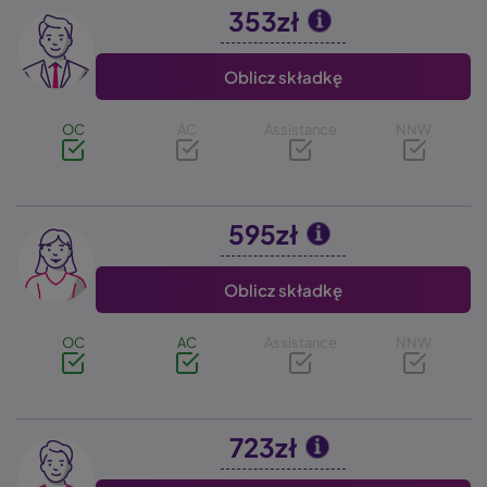
353zł
Image
Oblicz składkę
OC
AC
Assistance
NNW
595zł
Image
Oblicz składkę
OC
AC
Assistance
NNW
723zł
Image