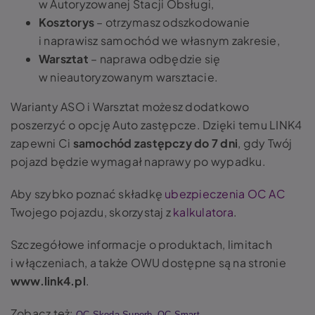
w Autoryzowanej Stacji Obsługi,
Kosztorys
– otrzymasz odszkodowanie
i naprawisz samochód we własnym zakresie,
Warsztat
– naprawa odbędzie się
w nieautoryzowanym warsztacie.
Warianty ASO i Warsztat możesz dodatkowo
poszerzyć o opcję Auto zastępcze. Dzięki temu LINK4
zapewni Ci
samochód zastępczy do 7 dni
, gdy Twój
pojazd będzie wymagał naprawy po wypadku.
Aby szybko poznać składkę
ubezpieczenia OC AC
Twojego pojazdu, skorzystaj z
kalkulatora
.
Szczegółowe informacje o produktach, limitach
i włączeniach, a także OWU dostępne są na stronie
www.link4.pl
.
Zobacz też:
,
OC Skoda Superb
OC Smart