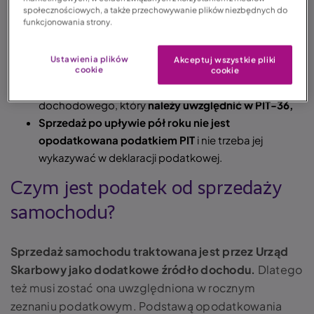
społecznościowych, a także przechowywanie plików niezbędnych do
Sprzedaży pojazdu
nie trzeba zgłaszać do urzędu
funkcjonowania strony.
skarbowego,
W przypadku sprzedaży auta prywatnego
Ustawienia plików
Akceptuj wszystkie pliki
(niefirmowego) w terminie 6 miesięcy od daty zakupu
cookie
cookie
pojazdu istnieje obowiązek zapłaty podatku
dochodowego, który
należy uwzględnić w PIT-36,
Sprzedaż po upływie pół roku nie jest
opodatkowana podatkiem PIT
i nie trzeba jej
wykazywać w deklaracji podatkowej.
Czym jest podatek od sprzedaży
samochodu?
Sprzedaż samochodu traktowana jest przez Urząd
Skarbowy jako dodatkowe źródło dochodu.
Dlatego
też musi zostać ona uwzględniona w rocznym
zeznaniu podatkowym. Podstawą opodatkowania