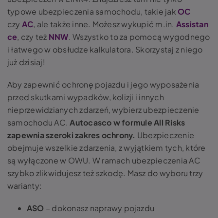
typowe ubezpieczenia samochodu, takie jak
OC
czy
AC
, ale także inne. Możesz wykupić m.in.
Assistan
ce
, czy też
NNW
. Wszystko to za pomocą wygodnego
i łatwego w obsłudze kalkulatora. Skorzystaj z niego
już dzisiaj!
Aby zapewnić ochronę pojazdu i jego wyposażenia
przed skutkami wypadków, kolizji i innych
nieprzewidzianych zdarzeń, wybierz ubezpieczenie
samochodu AC.
Autocasco w formule All Risks
zapewnia szeroki zakres ochrony.
Ubezpieczenie
obejmuje wszelkie zdarzenia, z wyjątkiem tych, które
są wyłączone w OWU. W ramach ubezpieczenia AC
szybko zlikwidujesz też szkodę. Masz do wyboru trzy
warianty:
ASO
– dokonasz naprawy pojazdu