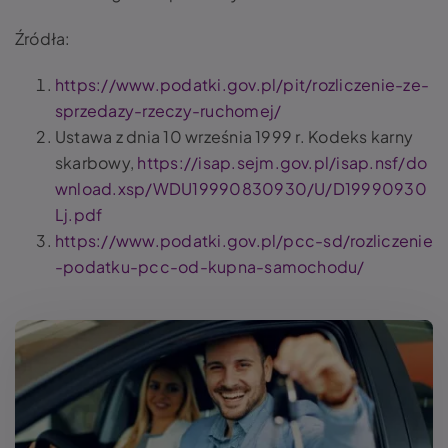
Źródła:
https://www.podatki.gov.pl/pit/rozliczenie-ze-
sprzedazy-rzeczy-ruchomej/
Ustawa z dnia 10 września 1999 r. Kodeks karny
skarbowy,
https://isap.sejm.gov.pl/isap.nsf/do
wnload.xsp/WDU19990830930/U/D19990930
Lj.pdf
https://www.podatki.gov.pl/pcc-sd/rozliczenie
-podatku-pcc-od-kupna-samochodu/