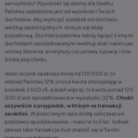
samochodu? Wysokość tej daniny dla Skarbu
Państwa uzależniona jest od wysokości Twoich
dochodów. Aby wyliczyć podatek od dochodu
według zasad ogólnych, stosuje się skalę
podatkową. Dochód podatnika należy łączyć z innymi
dochodami opodatkowanymi według skali, takimi jak
umowy zlecenia, emerytury czy umowy o pracę i inne
źródła przychodu.
Jeżeli rocznie zarabiasz mniej niż 120 000 zł, to
oddasz Państwu 12% (minus kwota zmniejszająca
podatek 3 600 zł), a jeżeli więcej, to kwota ponad 120
000 zł jest opodatkowania w wysokości 32%.
Chodzi
oczywiście o przypadek, w którym na transakcji
zarobiłeś.
W przeciwnym razie stratę odliczasz od
podstawy opodatkowania – masz na to 5 lat. Jednak
zawsze taka transakcja musi znaleźć się w Twoim
zeznaniu podatkowym.