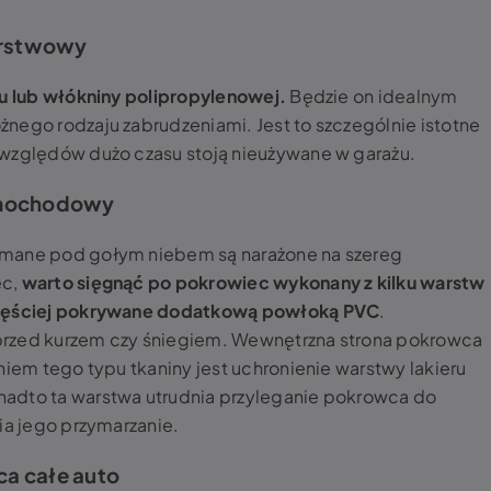
arstwowy
nu lub włókniny polipropylenowej.
Będzie on idealnym
nego rodzaju zabrudzeniami. Jest to szczególnie istotne
 względów dużo czasu stoją nieużywane w garażu.
amochodowy
ymane pod gołym niebem są narażone na szereg
ec,
warto sięgnąć po pokrowiec wykonany z kilku warstw
jczęściej pokrywane dodatkową powłoką PVC
.
przed kurzem czy śniegiem. Wewnętrzna strona pokrowca
niem tego typu tkaniny jest uchronienie warstwy lakieru
adto ta warstwa utrudnia przyleganie pokrowca do
ia jego przymarzanie.
a całe auto