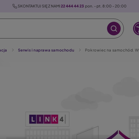
 SKONTAKTUJ SIĘ Z NAMI 
22 444 44 23
  pon. - pt. 8:00 - 20:00
acja
Serwis i naprawa samochodu
Pokrowiec na samochód. Wyj
raz