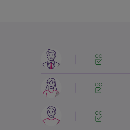
Image
OC
Image
OC
Image
OC