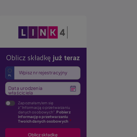
Obraz
Oblicz składkę
już teraz
Wpisz nr rejestracyjny
Data urodzenia
właściciela
Zapoznałam/em się
z "Informacją o przetwarzaniu
danych osobowych".
Pobierz
informację o przetwarzaniu
Twoich danych osobowych