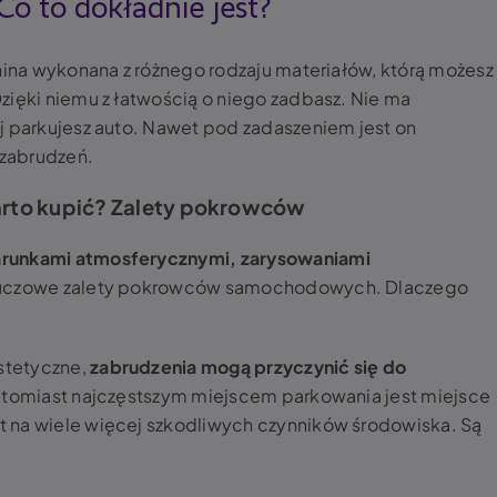
o to dokładnie jest?
anina wykonana z różnego rodzaju materiałów, którą możesz
zięki niemu z łatwością o niego zadbasz. Nie ma
j parkujesz auto. Nawet pod zadaszeniem jest on
h zabrudzeń.
rto kupić? Zalety pokrowców
arunkami atmosferycznymi, zarysowaniami
luczowe zalety pokrowców samochodowych. Dlaczego
stetyczne,
zabrudzenia mogą przyczynić się do
 natomiast najczęstszym miejscem parkowania jest miejsce
 na wiele więcej szkodliwych czynników środowiska. Są