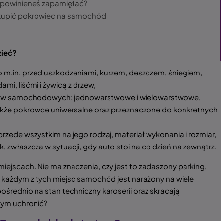
powinieneś zapamiętać?
 kupić pokrowiec na samochód
zieć?
m.in. przed uszkodzeniami, kurzem, deszczem, śniegiem,
i, liśćmi i żywicą z drzew,
wców samochodowych: jednowarstwowe i wielowarstwowe,
także pokrowce uniwersalne oraz przeznaczone do konkretnych
zede wszystkim na jego rodzaj, materiał wykonania i rozmiar,
 zwłaszcza w sytuacji, gdy auto stoi na co dzień na zewnątrz.
jscach. Nie ma znaczenia, czy jest to zadaszony parking,
każdym z tych miejsc samochód jest narażony na wiele
średnio na stan techniczny karoserii oraz skracają
tym uchronić?