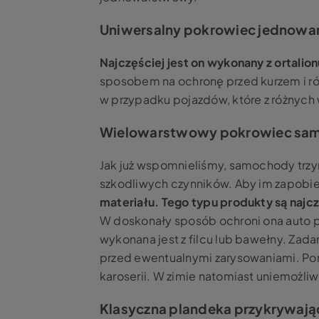
Uniwersalny pokrowiec jednow
Najczęściej jest on wykonany z ortalio
sposobem na ochronę przed kurzem i róż
w przypadku pojazdów, które z różnych
Wielowarstwowy pokrowiec s
Jak już wspomnieliśmy, samochody trz
szkodliwych czynników. Aby im zapobi
materiału. Tego typu produkty są na
W doskonały sposób ochroni ona auto 
wykonana jest z filcu lub bawełny. Zada
przed ewentualnymi zarysowaniami. Pon
karoserii. W zimie natomiast uniemożliw
Klasyczna plandeka przykrywając