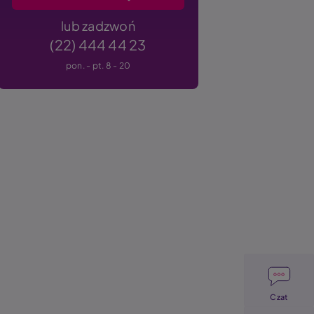
lub zadzwoń
(22) 444 44 23
pon. - pt. 8 - 20
Image
Czat