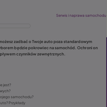
Serwis i naprawa samochodu
k możesz zadbać o Twoje auto poza standardowym
borem będzie pokrowiec na samochód. Ochroni on
 wpływem czynników zewnętrznych.
 jest?
owych?
swojego samochodu?
uto? Przykłady