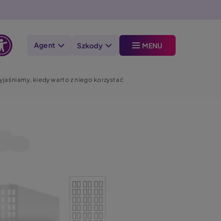
Agent
Szkody
MENU
Otwórz
opcje
aśniamy, kiedy warto z niego korzystać
dostępności