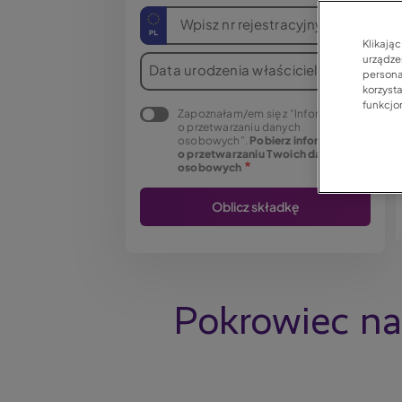
Wpisz nr rejestracyjny
Klikają
urządzen
Data urodzenia właściciela
persona
korzyst
funkcjo
Zapoznałam/em się z "Informacją
o przetwarzaniu danych
osobowych".
Pobierz informację
o przetwarzaniu Twoich danych
osobowych
Pokrowiec na