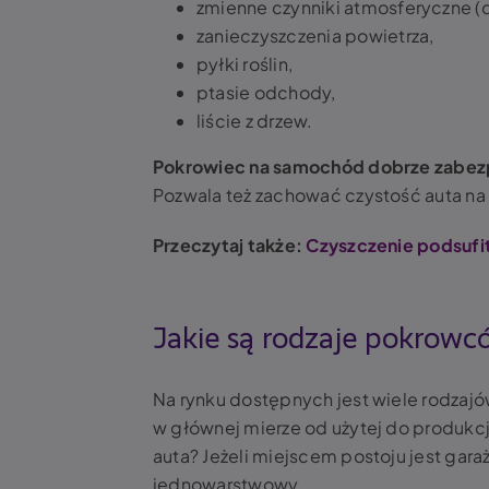
zmienne czynniki atmosferyczne (d
zanieczyszczenia powietrza,
pyłki roślin,
ptasie odchody,
liście z drzew.
Pokrowiec na samochód dobrze zabezp
Pozwala też zachować czystość auta na 
Przeczytaj także:
Czyszczenie podsufi
Jakie są rodzaje pokro
Na rynku dostępnych jest wiele rodzaj
w głównej mierze od użytej do produkcji
auta? Jeżeli miejscem postoju jest gara
jednowarstwowy.