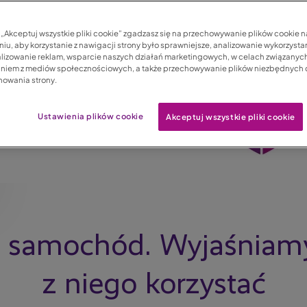
c „Akceptuj wszystkie pliki cookie” zgadzasz się na przechowywanie plików cookie 
iu, aby korzystanie z nawigacji strony było sprawniejsze, analizowanie wykorzystan
lizowanie reklam, wsparcie naszych działań marketingowych, w celach związanych
aniem z mediów społecznościowych, a także przechowywanie plików niezbędnych
nowania strony.
Ustawienia plików cookie
Akceptuj wszystkie pliki cookie
 samochód. Wyjaśniamy
z niego korzystać