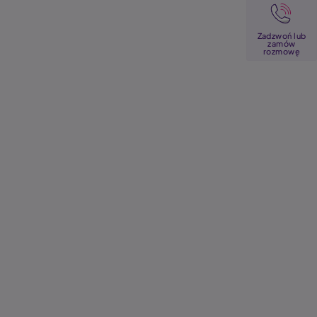
Image
Zadzwoń lub
zamów
rozmowę