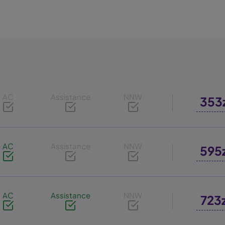
AC
Assistance
NNW
353
AC
Assistance
NNW
595
AC
Assistance
NNW
723