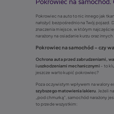
Pokrowiec na samochód. C
Pokrowiec na auto to nic innego jak tk
nałożyć bezpośrednio na Twój pojazd. D
znaczenia miejsce, w którym najczęście
narażony na osiadanie kurzu oraz innyc
Pokrowiec na samochód – czy wa
Ochrona auta przed zabrudzeniami, w
i uszkodzeniami mechanicznymi
– to k
jeszcze warto kupić pokrowiec?
Poza oczywistym wpływem na walory e
szybszego matowienia lakieru
. Jeżeli
„pod chmurką”, samochód narażony jest
to przede wszystkim: