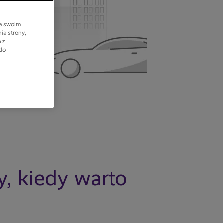
na swoim
ia strony,
 z
 do
, kiedy warto