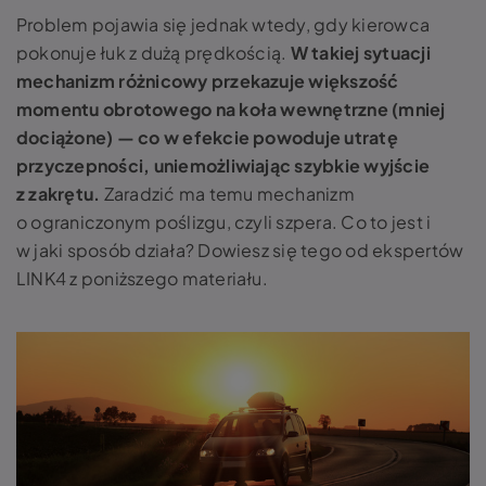
Problem pojawia się jednak wtedy, gdy kierowca
pokonuje łuk z dużą prędkością.
W takiej sytuacji
mechanizm różnicowy przekazuje większość
momentu obrotowego na koła wewnętrzne (mniej
dociążone) — co w efekcie powoduje utratę
przyczepności, uniemożliwiając szybkie wyjście
z zakrętu.
Zaradzić ma temu mechanizm
o ograniczonym poślizgu, czyli
szpera. Co to jest
i
w jaki sposób działa? Dowiesz się tego od ekspertów
LINK4 z poniższego materiału.