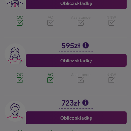
Oblicz składkę
OC
AC
Assistance
NNW
595zł
Image
Oblicz składkę
OC
AC
Assistance
NNW
723zł
Image
Oblicz składkę