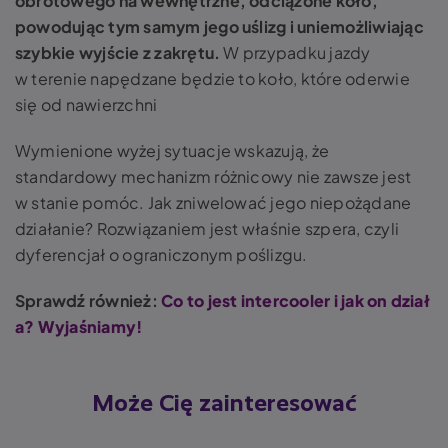
obrotowego na wewnętrzne, odciążone koło,
powodując tym samym jego uślizg i uniemożliwiając
szybkie wyjście z zakrętu.
W przypadku jazdy
w terenie napędzane będzie to koło, które oderwie
się od nawierzchni
Wymienione wyżej sytuacje wskazują, że
standardowy mechanizm różnicowy nie zawsze jest
w stanie pomóc. Jak zniwelować jego niepożądane
działanie? Rozwiązaniem jest właśnie
szpera
, czyli
dyferencjał o ograniczonym poślizgu.
Sprawdź również:
Co to jest intercooler i jak on dział
a? Wyjaśniamy!
Może Cię zainteresować