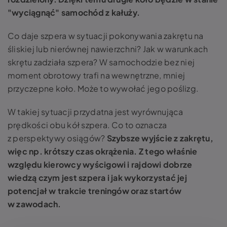
"wyciągnąć" samochód z kałuży.
Co daje szpera
w sytuacji pokonywania zakrętu na
śliskiej lub nierównej nawierzchni? Jak w warunkach
skrętu zadziała
szpera? W samochodzie
bez niej
moment obrotowy trafi na wewnętrzne, mniej
przyczepne koło. Może to wywołać jego poślizg.
W takiej sytuacji przydatna jest wyrównująca
prędkości obu kół
szpera. Co to
oznacza
z perspektywy osiągów?
Szybsze wyjście z zakrętu,
więc np. krótszy czas okrążenia. Z tego właśnie
względu kierowcy wyścigowi i rajdowi dobrze
wiedzą
czym jest szpera i jak wykorzystać jej
potencjał w trakcie treningów oraz startów
w zawodach.