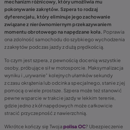
mechanizm różnicowy, który umożliwia mu
pokonywanie zakrętów. Szpera to rodzaj
dyferencjału, który eliminuje jego zachowanie
związane z nierównomiernym przekazywaniem
momentu obrotowego na napędzane koła.
Poprawia
ona zdolność samochodu do szybkiego wychodzenia
z zakrętów podczas jazdy z dużą prędkością.
To
czym jest szpera,
z pewnością docenią wszystkie
osoby, próbujące sił w motosporcie. Maksymalizacja
wyniku i
„
urywanie” kolejnych ułamków sekundy
z czasu okrążenia lub odcinka specjalnego, stanie z jej
pomocą o wiele prostsze. Szpera może też stanowić
pewne wsparcie w trakcie jazdy w lekkim terenie,
gdzie jedno z kół napędowych może całkowicie
stracić przyczepność z nawierzchnią.
Wkrótce kończy się Twoja
polisa OC
? Ubezpieczenie