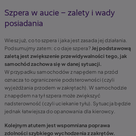
Szpera w aucie – zalety i wady
posiadania
Wiesz już,
co to szpera
i jaka jest zasada jej działania.
Podsumujmy zatem:
co daje szpera?
Jej podstawową
zaletą jest zwiększenie przewidywalności tego, jak
samochód zachowa się w danej sytuacji.
W przypadku samochodów z napędem na przód
oznacza to ograniczenie podsterowności (czyli
wyjeżdżania przodem w zakrętach). W samochodzie
z napędem na tył szpera może zwiększyć
nadsterowność (czyli uciekanie tyłu). Sytuacja będzie
jednak łatwiejsza do opanowania dla kierowcy.
Kolejnym atutem jest wspomniana poprawa
zdolności szybkiego wychodzenia z zakrętów.