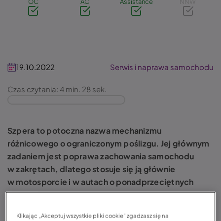
OC
AC
Assistance
NNW
19.10.2022
Serwis i naprawa samochodu
Czas czytania: 4 min. 28 sek.
Szpera to potoczna nazwa mechanizmu
różnicowego o ograniczonym poślizgu. Jej głównym
zadaniem jest poprawa zachowania samochodu
w zakrętach, dlatego stosuje się ją głównie
w motosporcie i w autach o ponadprzeciętnych
osiągach.
Klikając „Akceptuj wszystkie pliki cookie” zgadzasz się na