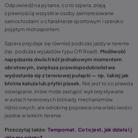
Odpowiedź na pytanie,
co to szpera,
znają
z pewnością wszystkie osoby zainteresowane
samochodami o charakterze sportowym i szeroko
pojętym motosportem.
Szpera przydaje się również podczas jazdy w terenie
(np. podczas wyjazdów typu Off Road).
Możliwość
napędzania dwóch kół jednakowym momentem
obrotowym, zwiększa prawdopodobieństwa
wydostania się z terenowej pułapki — np. takiej jak
błotna kałuża lub płytki piasek.
Nie jest to co prawda
rozwiązanie, które może zastąpić wykorzystywane
w autach terenowych blokady mechanizmów
różnicowych, ale odrobinę poprawia ona właściwości
jezdne w lekkim terenie.
Przeczytaj także:
Tempomat. Co to jest, jak działa i j
akie ma zalety?