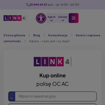
P
22 444 44 23
  pon. - pt. 8:00 - 20:00
r
z
Agent
Szkody
e
Otwórz
j
Szukaj
opcje
d
Strona główna
Blog
Komunikacja
Serwis i naprawa
dostępności
ź
samochodu
Szpera – czym jest i co daje?
d
o
t
r
e
ś
Kup online
c
polisę OC AC
i
Wpisz nr rejestracyjny