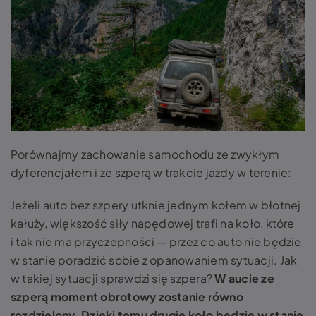
Porównajmy zachowanie samochodu ze zwykłym
dyferencjałem i ze szperą w trakcie jazdy w terenie:
Jeżeli auto bez szpery utknie jednym kołem w błotnej
kałuży, większość siły napędowej trafi na koło, które
i tak nie ma przyczepności — przez co auto nie będzie
w stanie poradzić sobie z opanowaniem sytuacji. Jak
w takiej sytuacji sprawdzi się
szpera?
W aucie
ze
szperą moment obrotowy zostanie równo
rozdzielony. Dzięki temu drugie koło będzie w stanie