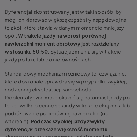
Dyferencjał skonstruowany jest w taki sposób, by
mógł on kierować większą część siły napędowej na
to z kół, które stawia w danym momencie mniejszy
opór.
W trakcie jazdy na wprost po równej
nawierzchni moment obrotowy jest rozdzielany
w stosunku 50:50.
Sytuacja zmienia się w trakcie
jazdy po łuku lub po nierównościach.
Standardowy mechanizm różnicowy to rozwiązanie,
które doskonale sprawdza się w przypadku zwykłej,
codziennej eksploatacji samochodu.
Problematyczna może okazać się natomiast jazdy po
torze i walka o cenne sekundy w trakcie okrążenia lub
podróżowanie po nierównej nawierzchni (np.
w terenie).
Podczas szybkiej jazdy zwykły
dyferencjał przekaże większość momentu