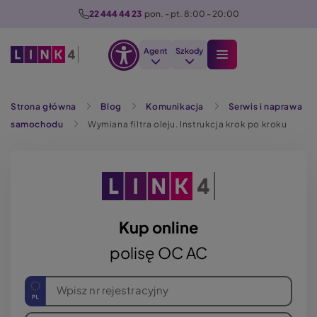
P
22 444 44 23
  pon. - pt. 8:00 - 20:00
r
z
Agent
Szkody
e
Otwórz
j
Szukaj
opcje
d
Strona główna
Blog
Komunikacja
Serwis i naprawa
dostępności
ź
samochodu
Wymiana filtra oleju. Instrukcja krok po kroku
d
o
t
r
e
ś
Kup online
c
polisę OC AC
i
Wpisz nr rejestracyjny