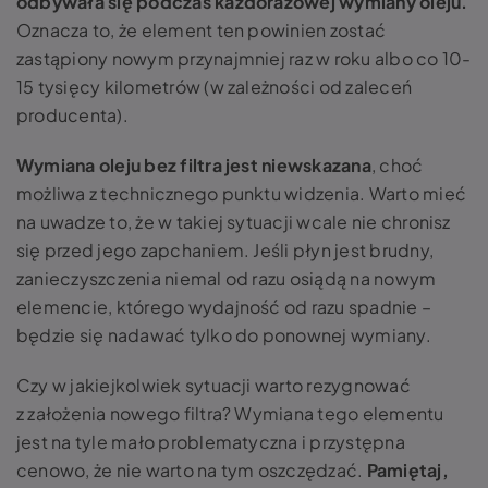
odbywała się podczas każdorazowej wymiany oleju.
Oznacza to, że element ten powinien zostać
zastąpiony nowym przynajmniej raz w roku albo co 10-
15 tysięcy kilometrów (w zależności od zaleceń
producenta).
Wymiana oleju bez filtra jest niewskazana
, choć
możliwa z technicznego punktu widzenia. Warto mieć
na uwadze to, że w takiej sytuacji wcale nie chronisz
się przed jego zapchaniem. Jeśli płyn jest brudny,
zanieczyszczenia niemal od razu osiądą na nowym
elemencie, którego wydajność od razu spadnie –
będzie się nadawać tylko do ponownej wymiany.
Czy w jakiejkolwiek sytuacji warto rezygnować
z założenia nowego filtra? Wymiana tego elementu
jest na tyle mało problematyczna i przystępna
cenowo, że nie warto na tym oszczędzać.
Pamiętaj,