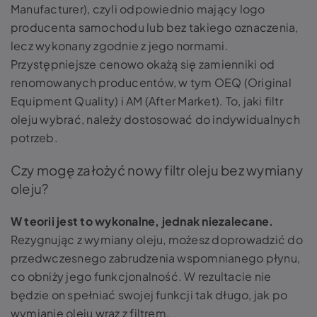
Manufacturer), czyli odpowiednio mający logo
producenta samochodu lub bez takiego oznaczenia,
lecz wykonany zgodnie z jego normami.
Przystępniejsze cenowo okażą się zamienniki od
renomowanych producentów, w tym OEQ (Original
Equipment Quality) i AM (After Market). To, jaki filtr
oleju wybrać, należy dostosować do indywidualnych
potrzeb.
Czy mogę założyć nowy filtr oleju bez wymiany
oleju?
W teorii jest to wykonalne, jednak niezalecane.
Rezygnując z wymiany oleju, możesz doprowadzić do
przedwczesnego zabrudzenia wspomnianego płynu,
co obniży jego funkcjonalność. W rezultacie nie
będzie on spełniać swojej funkcji tak długo, jak po
wymianie oleju wraz z filtrem.