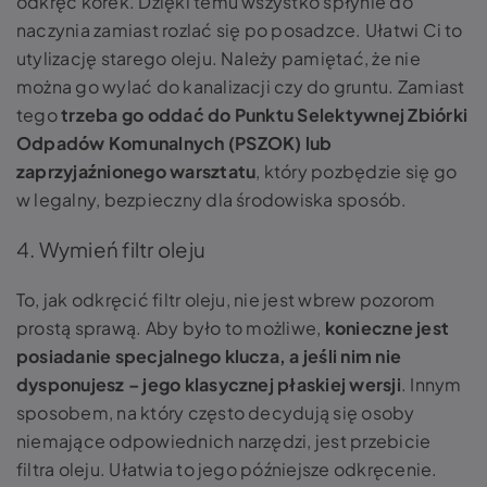
odkręć korek. Dzięki temu wszystko spłynie do
naczynia zamiast rozlać się po posadzce. Ułatwi Ci to
utylizację starego oleju. Należy pamiętać, że nie
można go wylać do kanalizacji czy do gruntu. Zamiast
tego
trzeba go oddać do Punktu Selektywnej Zbiórki
Odpadów Komunalnych (PSZOK) lub
zaprzyjaźnionego warsztatu
, który pozbędzie się go
w legalny, bezpieczny dla środowiska sposób.
4. Wymień filtr oleju
To, jak odkręcić filtr oleju, nie jest wbrew pozorom
prostą sprawą. Aby było to możliwe,
konieczne jest
posiadanie specjalnego klucza, a jeśli nim nie
dysponujesz – jego klasycznej płaskiej wersji
. Innym
sposobem, na który często decydują się osoby
niemające odpowiednich narzędzi, jest przebicie
filtra oleju. Ułatwia to jego późniejsze odkręcenie.