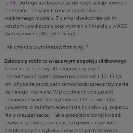
lu KB
. Do tego trzeba jeszcze doliczyć zakup nowego
elementu – cena jest różna w zależności od
konkretnego modelu. Z niemal dwukrotnie takim
kosztem spotkasz się przy wymianie filtra oleju w ASO
(Autoryzowanej Stacji Obsługi).
Jak często wymieniać filtr oleju?
Zaleca się robić to wraz z wymianą oleju silnikowego.
To oznacza, że nowy filtr oleju należy kupić
i zamontować każdorazowo po pokonaniu 10-15 tys.
km, chyba że producent samochodu zaleca trzymanie
się innego interwału. W podobnych odstępach
czasowych warto też wymieniać filtr paliwa i filtr
powietrza, o ile informacje z instrukcji obsługi pojazdu
nie wskazują inaczej. Takie podejście do tej kwestii
pozwala zaoszczędzić czas, bo główne czynności
eksploatacyjne wykonujesz w jednym terminie i o