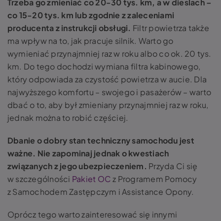
Trzeba go zmieniać co 20-30 tys. km, a w dieslach –
co 15-20 tys. km lub zgodnie z zaleceniami
producenta z instrukcji obsługi.
Filtr powietrza także
ma wpływ na to, jak pracuje silnik. Warto go
wymieniać przynajmniej raz w roku albo co ok. 20 tys.
km. Do tego dochodzi wymiana filtra kabinowego,
który odpowiada za czystość powietrza w aucie. Dla
najwyższego komfortu – swojego i pasażerów – warto
dbać o to, aby był zmieniany przynajmniej raz w roku,
jednak można to robić częściej.
Dbanie o dobry stan techniczny samochodu jest
ważne. Nie zapominaj jednak o kwestiach
związanych z jego ubezpieczeniem.
Przyda Ci się
w szczególności
Pakiet OC
z Programem Pomocy
z Samochodem Zastępczym i Assistance Opony.
Oprócz tego warto zainteresować się innymi