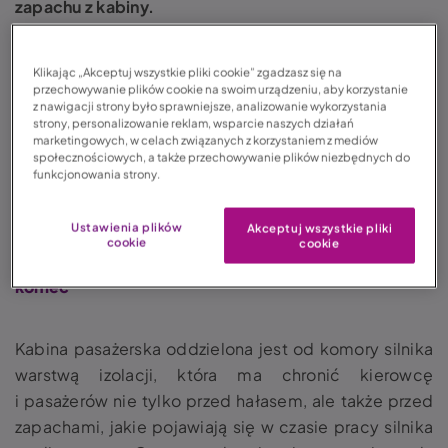
zapachu z kabiny.
Spis treści:
Klikając „Akceptuj wszystkie pliki cookie” zgadzasz się na
przechowywanie plików cookie na swoim urządzeniu, aby korzystanie
z nawigacji strony było sprawniejsze, analizowanie wykorzystania
strony, personalizowanie reklam, wsparcie naszych działań
1.
Skąd bierze się
zapach benzyny w samochodzie
?
marketingowych, w celach związanych z korzystaniem z mediów
2.
Utrzymujący się zapach benzyny –
społecznościowych, a także przechowywanie plików niezbędnych do
funkcjonowania strony.
konsekwencje
3.
Jak usunąć zapach benzyny z wnętrza
Ustawienia plików
Akceptuj wszystkie pliki
samochodu?
cookie
cookie
4.
Zapach benzyny w samochodzie. Kilka słów na
koniec
Kabina pasażerska oddzielona jest od komory silnika
warstwą izolacji, która ma chronić kierowcę
i pasażerów nie tylko przed hałasem, ale także przed
zapachami, jakie pojawiają się w czasie pracy silnika