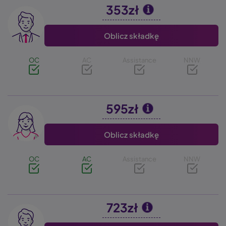
353zł
Image
Oblicz składkę
OC
AC
Assistance
NNW
595zł
Image
Oblicz składkę
OC
AC
Assistance
NNW
723zł
Image