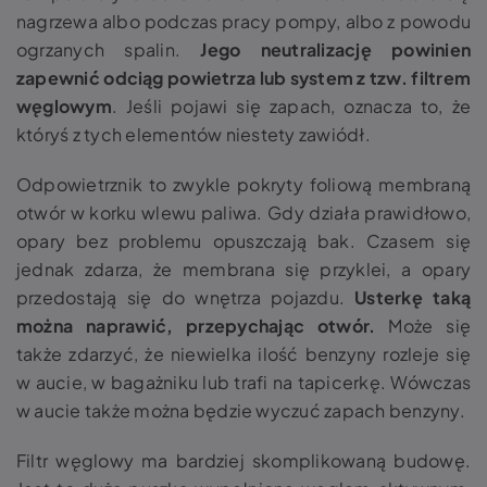
nagrzewa albo podczas pracy pompy, albo z powodu
ogrzanych spalin
.
Jego neutralizację powinien
zapewnić odciąg powietrza lub system z tzw. filtrem
węglowym
. Jeśli pojawi się zapach, oznacza to, że
któryś z tych elementów niestety zawiódł.
Odpowietrznik to zwykle pokryty foliową membraną
otwór w korku wlewu paliwa. Gdy działa prawidłowo,
opary bez problemu opuszczają bak.
Czasem się
jednak zdarza, że membrana się przyklei, a opary
przedostają się do wnętrza pojazdu.
Usterkę taką
można naprawić, przepychając otwór.
Może się
także zdarzyć, że niewielka ilość benzyny rozleje się
w aucie, w bagażniku lub trafi na tapicerkę. Wówczas
w aucie także można będzie wyczuć zapach benzyny.
Filtr węglowy ma bardziej skomplikowaną budowę.