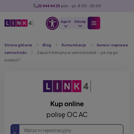
P
22 444 44 23
  pon. - pt. 8:00 - 20:00
r
z
Agent
Szkody
e
Otwórz
j
Szukaj
opcje
d
Strona główna
Blog
Komunikacja
Serwis i naprawa
dostępności
ź
samochodu
Zapach benzyny w samochodzie – jak się go
d
pozbyć?
o
t
r
e
ś
c
Kup online
i
polisę OC AC
Wpisz nr rejestracyjny