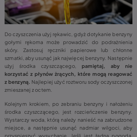
Do czyszczenia użyj rękawic, gdyż dotykanie benzyny
gołymi rękoma może prowadzić do podrażnienia
skóry.
Zastosuj ręczniki papierowe lub chłonne
szmatki, aby usunąć jak najwięcej benzyny. Następnie
użyj środka czyszczącego,
pamiętaj, aby nie
korzystać z płynów żrących, które mogą reagować
z benzyną.
Najlepiej użyć roztworu sody oczyszczonej
zmieszanej z octem.
Kolejnym krokiem, po zebraniu benzyny i nałożeniu
środka czyszczącego, jest rozcieńczenie benzyny.
Wystarczy woda, którą należy nanieść na zabrudzone
miejsce, a następnie usunąć nadmiar wilgoci, aby
przyspieszyć wysychanie.
Jeśli jest ładna pogoda,