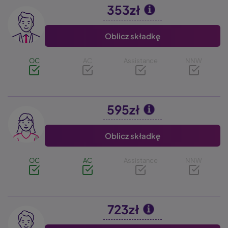
353zł
Image
Oblicz składkę
OC
AC
Assistance
NNW
595zł
Image
Oblicz składkę
OC
AC
Assistance
NNW
723zł
Image