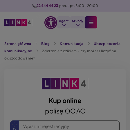
P
22 444 44 23
  pon. - pt. 8:00 - 20:00
r
z
Agent
Szkody
e
Otwórz
j
Szukaj
opcje
d
Strona główna
Blog
Komunikacja
Ubezpieczenia
dostępności
ź
komunikacyjne
Zderzenie z dzikiem – czy możesz liczyć na
d
odszkodowanie?
o
t
r
e
ś
c
Kup online
i
polisę OC AC
Wpisz nr rejestracyjny