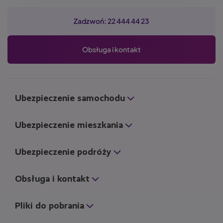
o
a
a
a
n
Zadzwoń: 22 444 44 23
a
Obsługa i kontakt
Ubezpieczenie samochodu
Ubezpieczenie mieszkania
Ubezpieczenie podróży
Obsługa i kontakt
Pliki do pobrania