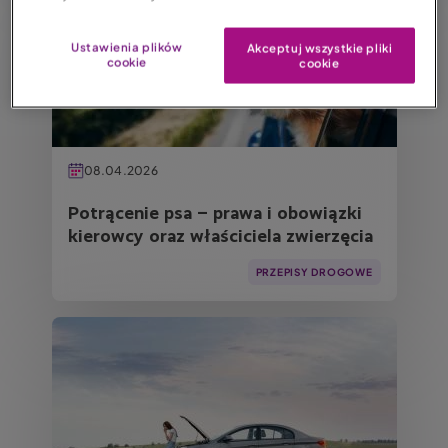
Ustawienia plików
Akceptuj wszystkie pliki
cookie
cookie
08.04.2026
Potrącenie psa – prawa i obowiązki
kierowcy oraz właściciela zwierzęcia
PRZEPISY DROGOWE
Obraz