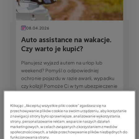
08.04.2026
Auto assistance na wakacje.
Czy warto je kupić?
Planujesz wyjazd autem na urlop lub
weekend? Pomyśl o odpowiedniej
ochronie pojazdu w razie awarii, wypadku
czy kolizji! Pomoże Ci w tym ubezpieczenie
Assistance na wakacje. Co to takiego? Co
dzięki n...
Klikając „Akceptuj wszystkie pliki cookie” zgadzasz się na
przechowywanie plików cookie na swoim urządzeniu, aby korzystanie
Czytaj całość
UBEZPIECZENIA KOMUNIKACYJNE
z nawigacji strony było sprawniejsze, analizowanie wykorzystania
strony, personalizowanie reklam, wsparcie naszych działań
marketingowych, w celach związanych z korzystaniem z mediów
społecznościowych, a także przechowywanie plików niezbędnych do
Obraz
funkcjonowania strony.