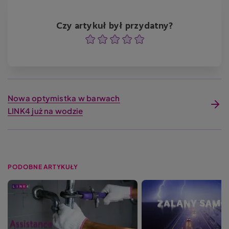
Czy artykuł był przydatny?
Ocena
Ocena
Ocena
Ocena
Ocena
Nowa optymistka w barwach
LINK4 już na wodzie
PODOBNE ARTYKUŁY