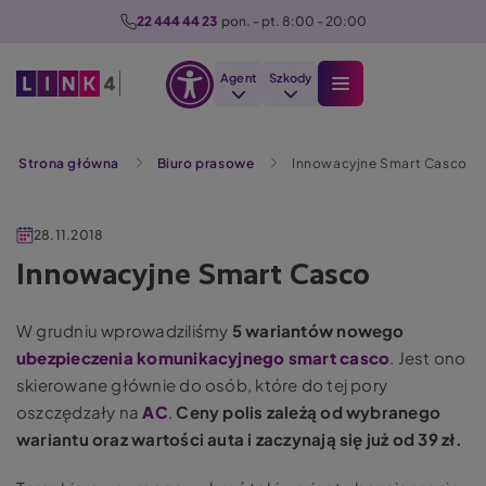
P
22 444 44 23
  pon. - pt. 8:00 - 20:00
r
z
Agent
Szkody
e
Otwórz
j
Szukaj
opcje
d
Strona główna
Biuro prasowe
Innowacyjne Smart Casco
dostępności
ź
d
o
28.11.2018
t
Innowacyjne Smart Casco
r
e
W grudniu wprowadziliśmy
5 wariantów nowego
ś
ubezpieczenia komunikacyjnego smart casco
. Jest ono
c
skierowane głównie do osób, które do tej pory
i
oszczędzały na
AC
.
Ceny polis zależą od wybranego
wariantu oraz wartości auta i zaczynają się już od 39 zł.