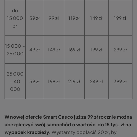
do
15 000
39 zł
99 zł
119 zł
149 zł
199 zł
zł
15 000 –
49 zł
149 zł
169 zł
199 zł
299 zł
25 000
25 000
– 40
59 zł
199 zł
219 zł
249 zł
399 zł
000
W nowej ofercie Smart Casco już za 99 zł rocznie można
ubezpieczyć swój samochód o wartości do 15 tys. zł na
wypadek kradzieży.
Wystarczy dopłacić 20 zł, by