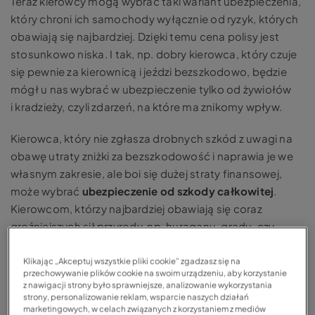
Teraz kierowcy mogą wybrać taki wariant ubezpieczenia,
który chroni ich samochody wyłącznie od ryzyk, których
obawiają się najbardziej. Dzięki temu cena polisy jest
stosunkowo niska. I tak, np. dobry kierowca, który czuje
się pewnie za kierownicą i jeździ bezszkodowo, będzie
mógł u nas wybrać w ubezpieczenie tylko od żywiołów
i kradzieży, czyli zdarzeń, na które ma znikomy wpływ.
Kierowca, który nie zgłasza drobnych szkód z uwagi na
obawę utraty zniżki za bezszkodowość i naprawia je we
własnym zakresie, ale boi się dużej straty finansowej,
może wybrać
ubezpieczenie od szkody całkowitej
.
Kierowcom, którzy najbardziej obawiają się coraz
groźniejszych sił przyrody, np. huraganu, gradu, czy
powodzi zaoferujemy
ubezpieczenie od żywiołów
. Zaś
ci właściciele samochodów, dla których największym
Klikając „Akceptuj wszystkie pliki cookie” zgadzasz się na
przechowywanie plików cookie na swoim urządzeniu, aby korzystanie
zagrożeniem są złodzieje, będą mogli skorzystać
z nawigacji strony było sprawniejsze, analizowanie wykorzystania
wyłącznie z
ubezpieczenia od kradzieży
.
strony, personalizowanie reklam, wsparcie naszych działań
marketingowych, w celach związanych z korzystaniem z mediów