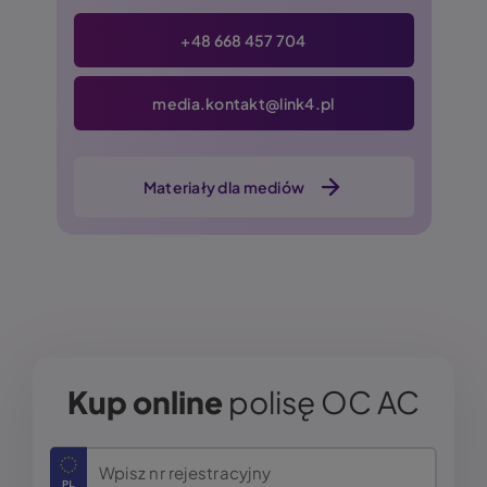
+48 668 457 704
media.kontakt@link4.pl
Materiały dla mediów
Kup online
polisę OC AC
Wpisz nr rejestracyjny