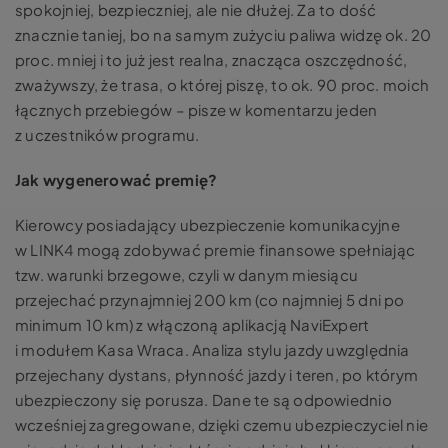
spokojniej, bezpieczniej, ale nie dłużej. Za to dość
znacznie taniej, bo na samym zużyciu paliwa widzę ok. 20
proc. mniej i to już jest realna, znacząca oszczędność,
zważywszy, że trasa, o której piszę, to ok. 90 proc. moich
łącznych przebiegów – pisze w komentarzu jeden
z uczestników programu.
Jak wygenerować premię?
Kierowcy posiadający ubezpieczenie komunikacyjne
w LINK4 mogą zdobywać premie finansowe spełniając
tzw. warunki brzegowe, czyli w danym miesiącu
przejechać przynajmniej 200 km (co najmniej 5 dni po
minimum 10 km) z włączoną aplikacją NaviExpert
i modułem Kasa Wraca. Analiza stylu jazdy uwzględnia
przejechany dystans, płynność jazdy i teren, po którym
ubezpieczony się porusza. Dane te są odpowiednio
wcześniej zagregowane, dzięki czemu ubezpieczyciel nie