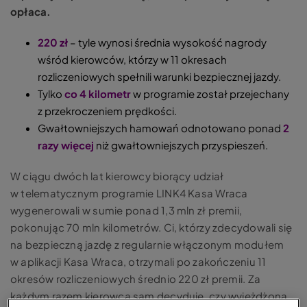
opłaca.
220 zł
– tyle wynosi średnia wysokość nagrody
wśród kierowców, którzy w 11 okresach
rozliczeniowych spełnili warunki bezpiecznej jazdy.
Tylko
co 4 kilometr
w programie został przejechany
z przekroczeniem prędkości.
Gwałtowniejszych hamowań odnotowano ponad
2
razy więcej
niż gwałtowniejszych przyspieszeń.
W ciągu dwóch lat kierowcy biorący udział
w telematycznym programie LINK4 Kasa Wraca
wygenerowali w sumie ponad 1,3 mln zł premii,
pokonując 70 mln kilometrów. Ci, którzy zdecydowali się
na bezpieczną jazdę z regularnie włączonym modułem
w aplikacji Kasa Wraca, otrzymali po zakończeniu 11
okresów rozliczeniowych średnio 220 zł premii. Za
każdym razem kierowca sam decyduje, czy wyjeżdżoną