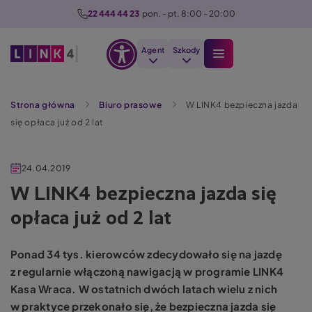
P
22 444 44 23
  pon. - pt. 8:00 - 20:00
r
z
Agent
Szkody
e
Otwórz
j
Szukaj
opcje
d
Strona główna
Biuro prasowe
W LINK4 bezpieczna jazda
dostępności
ź
się opłaca już od 2 lat
d
o
t
24.04.2019
r
W LINK4 bezpieczna jazda się
e
opłaca już od 2 lat
ś
c
i
Ponad 34 tys. kierowców zdecydowało się na jazdę
z regularnie włączoną nawigacją w programie LINK4
Kasa Wraca. W ostatnich dwóch latach wielu z nich
w praktyce przekonało się, że bezpieczna jazda się