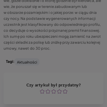
wie, gdzie dokładnie i o której godzinie był kierowca, ale
wie, że poruszał się w terenie zabudowanym lub
w obszarze pozamiejskim i o jakiej porze: w ciągu dnia
czy nocy. Na podstawie wygenerowanych informacji
uczestnik jest klasyfikowany do odpowiedniego profilu,
co decyduje o wysokości przyznanej premii finansowej.
Ich sumę po roku ubezpieczeni mogą zamienić na zwrot
części składki za polisę lub zniżkę przy zawarciu kolejnej
umowy, nawet do 30 proc.
Tagi:
Aktualności
Czy artykuł był przydatny?
Ocena
Ocena
Ocena
Ocena
Ocena