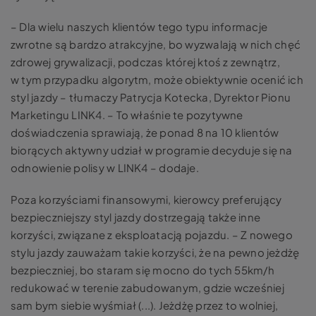
– Dla wielu naszych klientów tego typu informacje
zwrotne są bardzo atrakcyjne, bo wyzwalają w nich chęć
zdrowej grywalizacji, podczas której ktoś z zewnątrz,
w tym przypadku algorytm, może obiektywnie ocenić ich
styl jazdy – tłumaczy Patrycja Kotecka, Dyrektor Pionu
Marketingu LINK4. – To właśnie te pozytywne
doświadczenia sprawiają, że ponad 8 na 10 klientów
biorących aktywny udział w programie decyduje się na
odnowienie polisy w LINK4 – dodaje.
Poza korzyściami finansowymi, kierowcy preferujący
bezpieczniejszy styl jazdy dostrzegają także inne
korzyści, związane z eksploatacją pojazdu. – Z nowego
stylu jazdy zauważam takie korzyści, że na pewno jeżdżę
bezpieczniej, bo staram się mocno do tych 55km/h
redukować w terenie zabudowanym, gdzie wcześniej
sam bym siebie wyśmiał (...). Jeżdżę przez to wolniej,