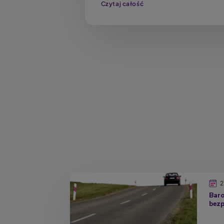
Czytaj całość
2
Baro
bezp