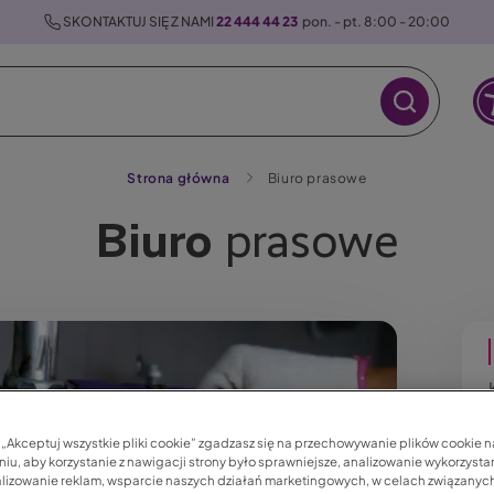
 SKONTAKTUJ SIĘ Z NAMI 
22 444 44 23
  pon. - pt. 8:00 - 20:00
Strona główna
Biuro prasowe
Biuro
prasowe
c „Akceptuj wszystkie pliki cookie” zgadzasz się na przechowywanie plików cookie 
iu, aby korzystanie z nawigacji strony było sprawniejsze, analizowanie wykorzystan
lizowanie reklam, wsparcie naszych działań marketingowych, w celach związanych