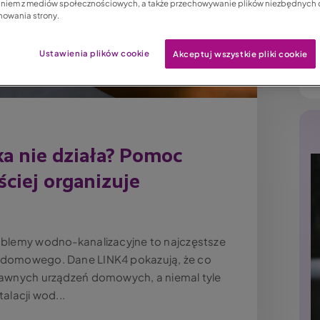
aniem z mediów społecznościowych, a także przechowywanie plików niezbędnych
nowania strony.
Ustawienia plików cookie
Akceptuj wszystkie pliki cookie
a nie działa? Pomoc
ściej organizuje
roblemy wodno-kanalizacyjne to najczęstsze
e domowego. Dane LINK4 pokazują, że co
prawnych urządzeń domowych, a niemal tyle
alacji wod...