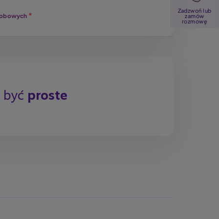
Zadzwoń lub
osobowych
zamów
rozmowę
y być
proste