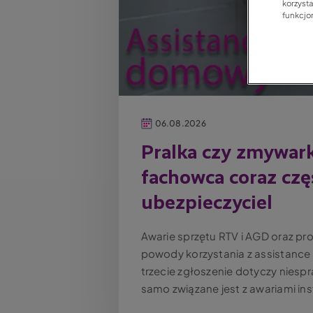
korzyst
funkcjo
06.08.2026
Pralka czy zmywark
fachowca coraz czę
ubezpieczyciel
Awarie sprzętu RTV i AGD oraz p
powody korzystania z assistanc
trzecie zgłoszenie dotyczy nies
samo związane jest z awariami inst