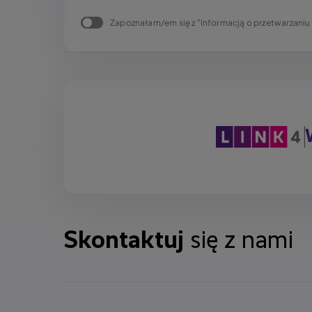
Zapoznałam/em się z "Informacją o przetwarzani
Skontaktuj
się z nami