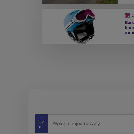
2
Baro
biał
do n
Stronicowanie
Wpisz nr rejestracyjny