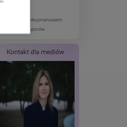
O LINK4
 do
Dane firmy
Komunikacja z akcjonariuszem
Rozstrzyganie sporów
Kontakt dla mediów