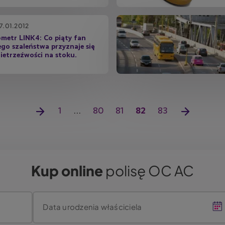
7.01.2012
metr LINK4: Co piąty fan
ego szaleństwa przyznaje się
ietrzeźwości na stoku.
P
P
1
…
S
80
S
81
B
82
S
83
N
o
i
t
t
i
t
a
p
e
r
r
e
r
s
r
r
o
o
ż
o
t
z
w
n
n
ą
n
ę
Kup online
polisę OC AC
e
s
a
a
c
a
p
d
z
a
n
n
a
s
a
i
s
t
s
Data urodzenia właściciela
a
t
r
t