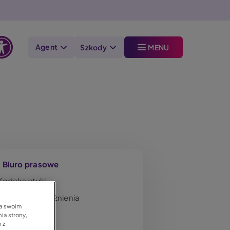
Agent
Szkody
MENU
Otwórz
opcje
dostępności
Menu
Biuro prasowe
Kodeks etyki
Nagrody i wyróżnienia
na swoim
Zarząd LINK4
ia strony,
 z