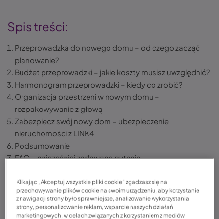
Spis treści:
Przeprowadzka do nowego domu – od czego zacząć
planowanie?
Budżet przeprowadzki – jakie koszty musisz uwzględnić?
Harmonogram przeprowadzki – kiedy co zrobić?
Organizacja przestrzeni w nowym domu –
rozpakowywanie z głową
Zabezpiecz swój nowy dom – ubezpieczenie
nieruchomości z LINK4
Podsumowanie
FAQ – najczęściej zadawane pytania
Klikając „Akceptuj wszystkie pliki cookie” zgadzasz się na
przechowywanie plików cookie na swoim urządzeniu, aby korzystanie
Przeprowadzka do nowego domu – co warto wiedzieć?
z nawigacji strony było sprawniejsze, analizowanie wykorzystania
strony, personalizowanie reklam, wsparcie naszych działań
Przeprowadzkę warto dobrze zaplanować, aby
marketingowych, w celach związanych z korzystaniem z mediów