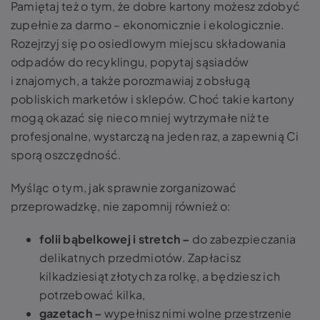
Pamiętaj też o tym, że dobre kartony możesz zdobyć
zupełnie za darmo – ekonomicznie i ekologicznie.
Rozejrzyj się po osiedlowym miejscu składowania
odpadów do recyklingu, popytaj sąsiadów
i znajomych, a także porozmawiaj z obsługą
pobliskich marketów i sklepów. Choć takie kartony
mogą okazać się nieco mniej wytrzymałe niż te
profesjonalne, wystarczą na jeden raz, a zapewnią Ci
sporą oszczędność.
Myśląc o tym, jak sprawnie zorganizować
przeprowadzkę, nie zapomnij również o:
folii bąbelkowej i stretch –
do zabezpieczania
delikatnych przedmiotów. Zapłacisz
kilkadziesiąt złotych za rolkę, a będziesz ich
potrzebować kilka,
gazetach –
wypełnisz nimi wolne przestrzenie