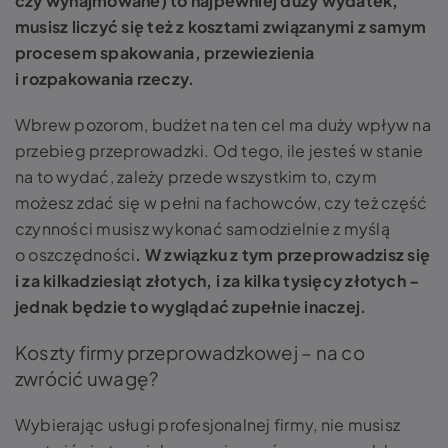
czy wynajmowane) to najpewniej duży wydatek,
musisz liczyć się też z kosztami związanymi z samym
procesem spakowania, przewiezienia
i rozpakowania rzeczy.
Wbrew pozorom, budżet na ten cel ma duży wpływ na
przebieg przeprowadzki. Od tego, ile jesteś w stanie
na to wydać, zależy przede wszystkim to, czym
możesz zdać się w pełni na fachowców, czy też część
czynności musisz wykonać samodzielnie z myślą
o oszczędności
. W związku z tym przeprowadzisz się
i za kilkadziesiąt złotych, i za kilka tysięcy złotych –
jednak będzie to wyglądać zupełnie inaczej.
Koszty firmy przeprowadzkowej – na co
zwrócić uwagę?
Wybierając usługi profesjonalnej firmy, nie musisz