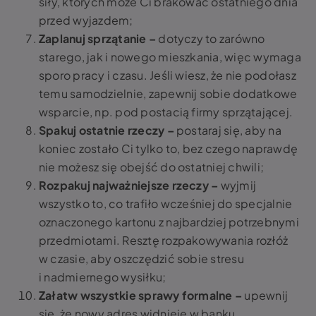
siły, których może Ci brakować ostatniego dnia
przed wyjazdem;
Zaplanuj sprzątanie –
dotyczy to zarówno
starego, jak i nowego mieszkania, więc wymaga
sporo pracy i czasu. Jeśli wiesz, że nie podołasz
temu samodzielnie, zapewnij sobie dodatkowe
wsparcie, np. pod postacią firmy sprzątającej.
Spakuj ostatnie rzeczy –
postaraj się, aby na
koniec zostało Ci tylko to, bez czego naprawdę
nie możesz się obejść do ostatniej chwili;
Rozpakuj najważniejsze rzeczy –
wyjmij
wszystko to, co trafiło wcześniej do specjalnie
oznaczonego kartonu z najbardziej potrzebnymi
przedmiotami. Resztę rozpakowywania rozłóż
w czasie, aby oszczędzić sobie stresu
i nadmiernego wysiłku;
Załatw wszystkie sprawy formalne –
upewnij
się, że nowy adres widnieje w banku,