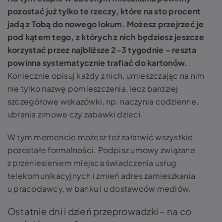
pozostać już tylko te rzeczy, które na sto procent
jadą z Tobą do nowego lokum. Możesz przejrzeć je
pod kątem tego, z których z nich będziesz jeszcze
korzystać przez najbliższe 2-3 tygodnie – reszta
powinna systematycznie trafiać do kartonów.
Koniecznie opisuj każdy z nich, umieszczając na nim
nie tylko nazwę pomieszczenia, lecz bardziej
szczegółowe wskazówki, np. naczynia codzienne,
ubrania zimowe czy zabawki dzieci.
W tym momencie możesz też załatwić wszystkie
pozostałe formalności. Podpisz umowy związane
z przeniesieniem miejsca świadczenia usług
telekomunikacyjnych i zmień adres zamieszkania
u pracodawcy, w banku i u dostawców mediów.
Ostatnie dni i dzień przeprowadzki – na co