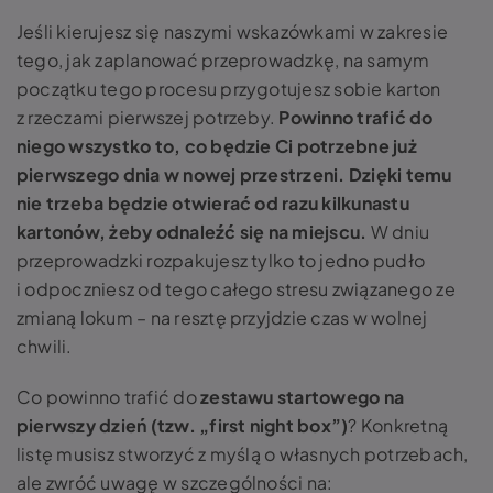
Jeśli kierujesz się naszymi wskazówkami w zakresie
tego, jak zaplanować przeprowadzkę, na samym
początku tego procesu przygotujesz sobie karton
z rzeczami pierwszej potrzeby.
Powinno trafić do
niego wszystko to, co będzie Ci potrzebne już
pierwszego dnia w nowej przestrzeni. Dzięki temu
nie trzeba będzie otwierać od razu kilkunastu
kartonów, żeby odnaleźć się na miejscu.
W dniu
przeprowadzki rozpakujesz tylko to jedno pudło
i odpoczniesz od tego całego stresu związanego ze
zmianą lokum – na resztę przyjdzie czas w wolnej
chwili.
Co powinno trafić do
zestawu startowego na
pierwszy dzień (tzw. „first night box”)
? Konkretną
listę musisz stworzyć z myślą o własnych potrzebach,
ale zwróć uwagę w szczególności na: