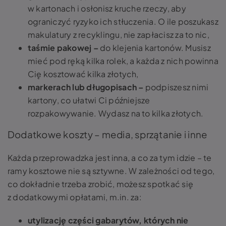
w kartonach i osłonisz kruche rzeczy, aby
ograniczyć ryzyko ich stłuczenia. O ile poszukasz
makulatury z recyklingu, nie zapłacisz za to nic,
taśmie pakowej –
do klejenia kartonów. Musisz
mieć pod ręką kilka rolek, a każda z nich powinna
Cię kosztować kilka złotych,
markerach lub długopisach –
podpiszesz nimi
kartony, co ułatwi Ci późniejsze
rozpakowywanie. Wydasz na to kilka złotych.
Dodatkowe koszty – media, sprzątanie i inne
Każda przeprowadzka jest inna, a co za tym idzie – te
ramy kosztowe nie są sztywne. W zależności od tego,
co dokładnie trzeba zrobić, możesz spotkać się
z dodatkowymi opłatami, m.in. za:
utylizację części gabarytów, których nie