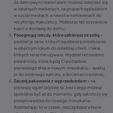
Za darmowymi materiałami możesz rozejrzeć się
w lokalnych marketach, na grupach sąsiedzkich
w social mediach, a nawet w kontenerach do
recyklingu makulatury. Możesz je też oczywiście
kupić z dostawą do domu;
Posegreguj rzeczy, które zabierasz ze sobą –
podziel je na te, których będziesz potrzebować
w obecnym lokum do ostatniej chwili, i takie,
których teraz nie używasz. Wydziel też osobno
przedmioty, które będą Ci potrzebne
pierwszego dnia w nowym mieszkaniu – spakuj
je do osobnego kartonu, a docenisz to później;
Zacznij pakowanie z wyprzedzeniem –
na
pierwszy ogień pójdzie to, bez czego możesz
spokojnie żyć aż do momentu, gdy zakończy się
przeprowadzka do nowego mieszkania.
Rozkładając to w czasie, oszczędzasz własne