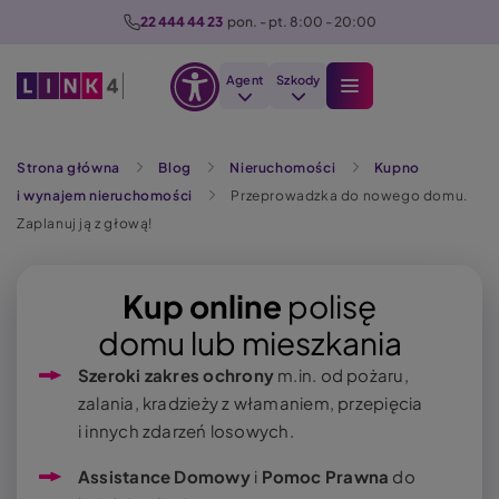
P
22 444 44 23
  pon. - pt. 8:00 - 20:00
r
z
Agent
Szkody
e
Otwórz
j
Szukaj
opcje
d
Strona główna
Blog
Nieruchomości
Kupno
dostępności
ź
i wynajem nieruchomości
Przeprowadzka do nowego domu.
d
Zaplanuj ją z głową!
o
t
r
Kup online
polisę
e
domu lub mieszkania
ś
Szeroki zakres ochrony
m.in. od pożaru,
c
zalania, kradzieży z włamaniem, przepięcia
i
i innych zdarzeń losowych.
Assistance Domowy
i
Pomoc Prawna
do