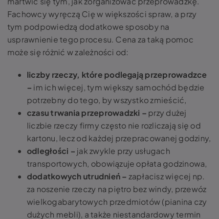
martwić się tym, jak zorganizować przeprowadzkę.
Fachowcy wyręczą Cię w większości spraw, a przy
tym podpowiedzą dodatkowe sposoby na
usprawnienie tego procesu. Cena za taką pomoc
może się różnić w zależności od:
liczby rzeczy, które podlegają przeprowadzce
–
im ich więcej, tym większy samochód będzie
potrzebny do tego, by wszystko zmieścić,
czasu trwania przeprowadzki –
przy dużej
liczbie rzeczy firmy często nie rozliczają się od
kartonu, lecz od każdej przepracowanej godziny,
odległości –
jak zwykle przy usługach
transportowych, obowiązuje opłata godzinowa,
dodatkowych utrudnień –
zapłacisz więcej np.
za noszenie rzeczy na piętro bez windy, przewóz
wielkogabarytowych przedmiotów (pianina czy
dużych mebli), a także niestandardowy termin