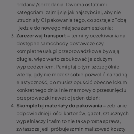
oddania/sprzedania. Dwoma ostatnimi
kategoriami zajmij się jak najszybciej, aby nie
utrudniały Ci pakowania tego, co zostaje z Tobą
i jedzie do nowego miejsca zamieszkania;
Zarezerwuj transport –
terminy oczekiwania na
dostępne samochody dostawcze czy
kompletne usługi przeprowadzkowe bywają
długie, więc warto zabukować je z dużym
wyprzedzeniem. Pamiętaj o tym szczególnie
wtedy, gdy nie możesz sobie pozwolić na żadną
elastyczność, bo musisz opuścić obecne lokum
konkretnego dnia i nie ma mowy o przesunięciu
przeprowadzki nawet o jeden dzień;
Skompletuj materiały do pakowania –
zebranie
odpowiedniej ilości kartonów, gazet, sztucznych
wypełniaczy i taśm to nie taka prosta sprawa,
zwłaszcza jeśli próbujesz minimalizować koszty.