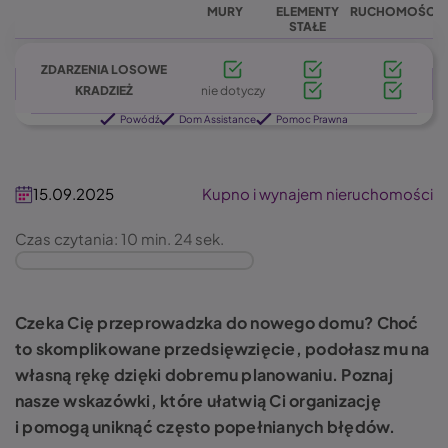
MURY
ELEMENTY
RUCHOMOŚCI
STAŁE
ZDARZENIA LOSOWE
KRADZIEŻ
nie dotyczy
Powódź
Dom Assistance
Pomoc Prawna
15.09.2025
Kupno i wynajem nieruchomości
Czas czytania: 10 min. 24 sek.
Czeka Cię przeprowadzka do nowego domu? Choć
to skomplikowane przedsięwzięcie, podołasz mu na
własną rękę dzięki dobremu planowaniu. Poznaj
nasze wskazówki, które ułatwią Ci organizację
i pomogą uniknąć często popełnianych błędów.