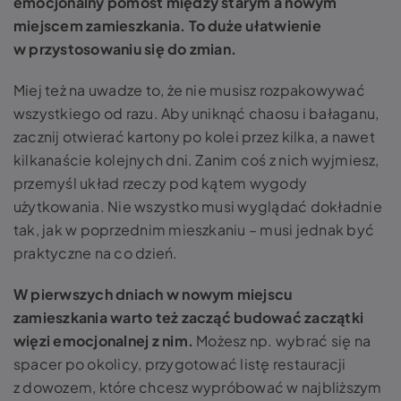
emocjonalny pomost między starym a nowym
miejscem zamieszkania. To duże ułatwienie
w przystosowaniu się do zmian.
Miej też na uwadze to, że nie musisz rozpakowywać
wszystkiego od razu. Aby uniknąć chaosu i bałaganu,
zacznij otwierać kartony po kolei przez kilka, a nawet
kilkanaście kolejnych dni. Zanim coś z nich wyjmiesz,
przemyśl układ rzeczy pod kątem wygody
użytkowania. Nie wszystko musi wyglądać dokładnie
tak, jak w poprzednim mieszkaniu – musi jednak być
praktyczne na co dzień.
W pierwszych dniach w nowym miejscu
zamieszkania warto też zacząć budować zaczątki
więzi emocjonalnej z nim.
Możesz np. wybrać się na
spacer po okolicy, przygotować listę restauracji
z dowozem, które chcesz wypróbować w najbliższym