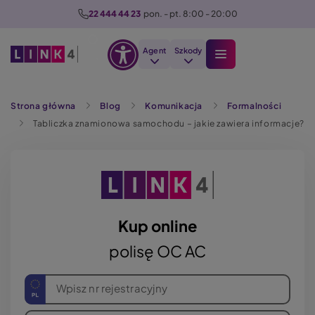
P
22 444 44 23
  pon. - pt. 8:00 - 20:00
r
z
Agent
Szkody
e
Otwórz
j
Szukaj
opcje
d
Strona główna
Blog
Komunikacja
Formalności
dostępności
ź
Tabliczka znamionowa samochodu – jakie zawiera informacje?
d
o
t
r
e
ś
Kup online
c
polisę OC AC
i
Wpisz nr rejestracyjny