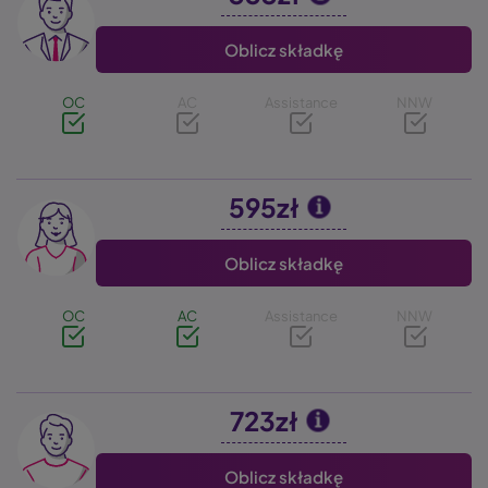
Oblicz składkę
OC
AC
Assistance
NNW
595zł
Image
Oblicz składkę
OC
AC
Assistance
NNW
723zł
Image
Oblicz składkę