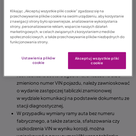
Klikając „Akceptuj wszystkie pliki cookie” zgadzasz się na
przechowywanie plików cookie na swoim urządzeniu, aby korzystanie
Tabliczka znamionowa samochodu – co warto wiedzieć?
z nawigacji strony było sprawniejsze, analizowanie wykorzystania
strony, personalizowanie reklam, wsparcie naszych działań
Tabliczka znamionowa zawiera podstawowe
marketingowych, w celach związanych z korzystaniem z mediów
informacje techniczne i numery identyfikacyjne
społecznościowych, a także przechowywanie plików niezbędnych do
funkcjonowania strony.
pojazdu,
Tabliczka znamionowa powinna być umieszczona
Ustawienia plików
Akceptuj wszystkie pliki
w widocznym miejscu, a jej konkretne umiejscowienie
cookie
cookie
znajdziesz w książce serwisowej samochodu,
Jeśli tabliczka została zgubiona, zniszczona albo
zmieniono numer VIN pojazdu, należy zawnioskować
o wydanie zastępczej tabliczki znamionowej
w wydziale komunikacji na podstawie dokumentu ze
stacji diagnostycznej,
W przypadku wymiany ramy auta bez numeru
fabrycznego, a także zatarcia, sfałszowania czy
uszkodzenia VIN w wyniku korozji, można
wnioskować o nowy numer VIN wraz z tabliczką