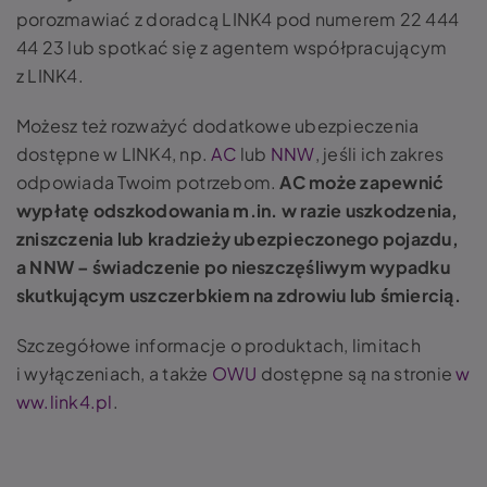
porozmawiać z doradcą LINK4 pod numerem 22 444
44 23 lub spotkać się z agentem współpracującym
z LINK4.
Możesz też rozważyć dodatkowe ubezpieczenia
dostępne w LINK4, np.
AC
lub
NNW
, jeśli ich zakres
odpowiada Twoim potrzebom.
AC może zapewnić
wypłatę odszkodowania m.in. w razie uszkodzenia,
zniszczenia lub kradzieży ubezpieczonego pojazdu,
a NNW – świadczenie po nieszczęśliwym wypadku
skutkującym uszczerbkiem na zdrowiu lub śmiercią.
Szczegółowe informacje o produktach, limitach
i wyłączeniach, a także
OWU
dostępne są na stronie
w
ww.link4.pl
.