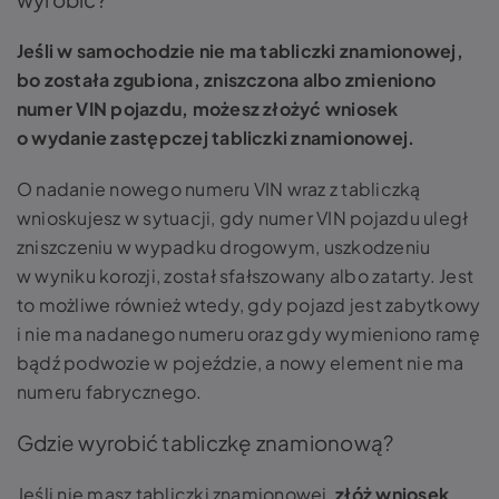
Jeśli w samochodzie nie ma tabliczki znamionowej,
bo została zgubiona, zniszczona albo zmieniono
numer VIN pojazdu, możesz złożyć wniosek
o wydanie zastępczej tabliczki znamionowej.
O nadanie nowego numeru VIN wraz z tabliczką
wnioskujesz w sytuacji, gdy numer VIN pojazdu uległ
zniszczeniu w wypadku drogowym, uszkodzeniu
w wyniku korozji, został sfałszowany albo zatarty. Jest
to możliwe również wtedy, gdy pojazd jest zabytkowy
i nie ma nadanego numeru oraz gdy wymieniono ramę
bądź podwozie w pojeździe, a nowy element nie ma
numeru fabrycznego.
Gdzie wyrobić tabliczkę znamionową?
Jeśli nie masz tabliczki znamionowej,
złóż wniosek