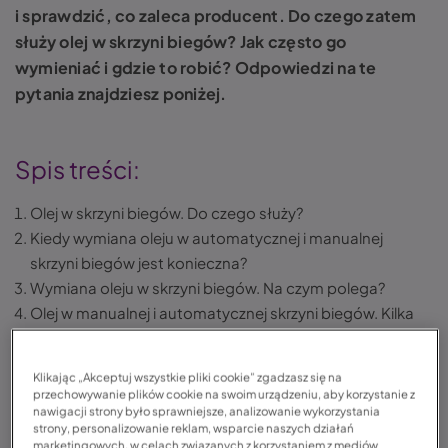
i sprawdzić, co zaleca producent. Do czego zatem
służy olej w skrzyni biegów? Jak często go
wymieniać i gdzie to robić? Odpowiedzi na te
pytania znajdziesz poniżej.
Spis treści:
Olej w skrzyni biegów. Do czego służy?
Kiedy wymiana oleju w automatycznej i manualnej
skrzyni biegów jest konieczna?
Wymiana oleju w skrzyni biegów. Na czym polega?
Olej w manualnej i automatycznej skrzyni biegów. Kilka
słów na koniec
FAQ – odpowiedzi na pytania o wymianę oleju w skrzyni
Klikając „Akceptuj wszystkie pliki cookie” zgadzasz się na
biegów
przechowywanie plików cookie na swoim urządzeniu, aby korzystanie z
nawigacji strony było sprawniejsze, analizowanie wykorzystania
strony, personalizowanie reklam, wsparcie naszych działań
marketingowych, w celach związanych z korzystaniem z mediów