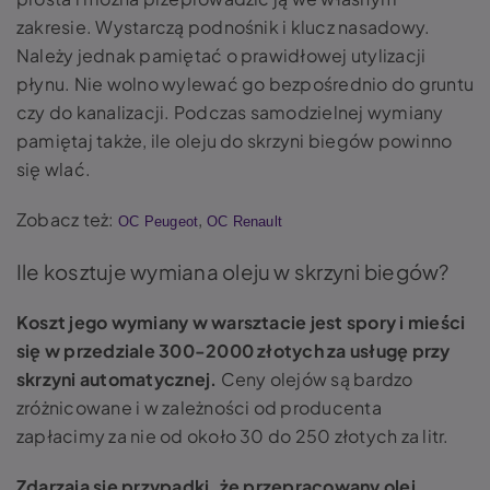
zakresie. Wystarczą podnośnik i klucz nasadowy.
Należy jednak pamiętać o prawidłowej utylizacji
płynu. Nie wolno wylewać go bezpośrednio do gruntu
czy do kanalizacji. Podczas samodzielnej wymiany
pamiętaj także, ile oleju do skrzyni biegów powinno
się wlać.
Zobacz też:
,
OC Peugeot
OC Renault
Ile kosztuje wymiana oleju w skrzyni biegów?
Koszt jego wymiany w warsztacie jest spory i mieści
się w przedziale 300-2000 złotych za usługę przy
skrzyni automatycznej.
Ceny olejów są bardzo
zróżnicowane i w zależności od producenta
zapłacimy za nie od około 30 do 250 złotych za litr.
Zdarzają się przypadki, że przepracowany olej