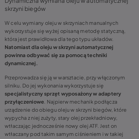
Dynamiczna wymiana oleju w automatycznej
skrzyni biegów
W celu wymiany oleju w skrzyniach manualnych
wykorzystuje się wyżej opisaną metodę statyczną,
która jest prawidłowa dla tego typu układów.
Natomiast dla oleju w skrzyni automatycznej
powinna odbywać się za pomocą techniki
dynamicznej.
Przeprowadza się ją w warsztacie, przy włączonym
silniku. Do jej wykonania wykorzystuje się
specjalistyczny sprzęt wyposażony w adaptery
przyłączeniowe
. Najpierw mechanik podłącza
urządzenie do obiegu oleju w skrzyni biegów, które
wypycha z niej zużyty, stary olej przekładniowy,
wtłaczając jednocześnie nowy olej ATF. Jest on
wtłaczany pod takim samym ciśnieniem i w takiej