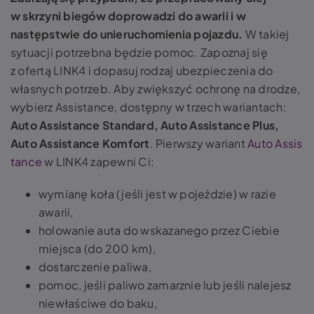
w skrzyni biegów doprowadzi do awarii i w
następstwie do unieruchomienia pojazdu.
W takiej
sytuacji potrzebna będzie pomoc. Zapoznaj się
z ofertą LINK4 i dopasuj rodzaj ubezpieczenia do
własnych potrzeb. Aby zwiększyć ochronę na drodze,
wybierz Assistance, dostępny w trzech wariantach:
Auto Assistance Standard, Auto Assistance Plus,
Auto Assistance Komfort
. Pierwszy wariant
Auto Assis
tance
w LINK4 zapewni Ci:
wymianę koła (jeśli jest w pojeździe) w razie
awarii,
holowanie auta do wskazanego przez Ciebie
miejsca (do 200 km),
dostarczenie paliwa,
pomoc, jeśli paliwo zamarznie lub jeśli nalejesz
niewłaściwe do baku,