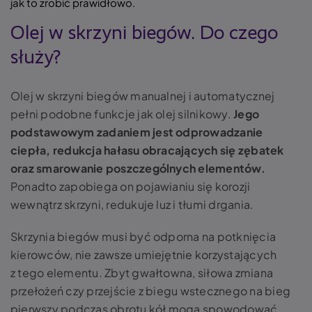
jak to zrobić prawidłowo.
Olej w skrzyni biegów. Do czego
służy?
Olej w skrzyni biegów manualnej i automatycznej
pełni podobne funkcje jak olej silnikowy.
Jego
podstawowym zadaniem jest odprowadzanie
ciepła, redukcja hałasu obracających się zębatek
oraz smarowanie poszczególnych elementów.
Ponadto zapobiega on pojawianiu się korozji
wewnątrz skrzyni, redukuje luz i tłumi drgania.
Skrzynia biegów musi być odporna na potknięcia
kierowców, nie zawsze umiejętnie korzystających
z tego elementu. Zbyt gwałtowna, siłowa zmiana
przełożeń czy przejście z biegu wstecznego na bieg
pierwszy podczas obrotu kół mogą spowodować