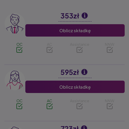
353zł
Image
Oblicz składkę
OC
AC
Assistance
NNW
595zł
Image
Oblicz składkę
OC
AC
Assistance
NNW
723zł