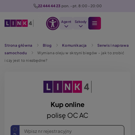
P
22 444 44 23
  pon. - pt. 8:00 - 20:00
r
z
Agent
Szkody
e
Otwórz
j
Szukaj
opcje
d
Strona główna
Blog
Komunikacja
Serwis i naprawa
dostępności
ź
samochodu
Wymiana oleju w skrzyni biegów – jak to zrobić
d
i czy jest to niezbędne?
o
t
r
e
ś
c
Kup online
i
polisę OC AC
Wpisz nr rejestracyjny