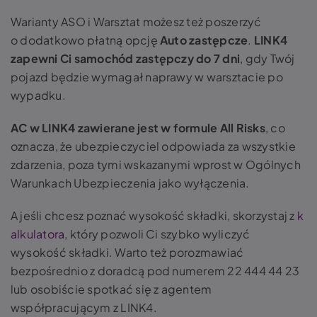
Warianty ASO i Warsztat możesz też poszerzyć
o dodatkowo płatną opcję
Auto zastępcze
.
LINK4
zapewni Ci samochód zastępczy do 7 dni
, gdy Twój
pojazd będzie wymagał naprawy w warsztacie po
wypadku.
AC w LINK4 zawierane jest w formule All Risks
, co
oznacza, że ubezpieczyciel odpowiada za wszystkie
zdarzenia, poza tymi wskazanymi wprost w Ogólnych
Warunkach Ubezpieczenia jako wyłączenia.
A jeśli chcesz poznać wysokość składki, skorzystaj z
k
alkulatora
, który pozwoli Ci szybko wyliczyć
wysokość składki. Warto też porozmawiać
bezpośrednio z doradcą pod numerem 22 444 44 23
lub osobiście spotkać się z agentem
współpracującym z LINK4.