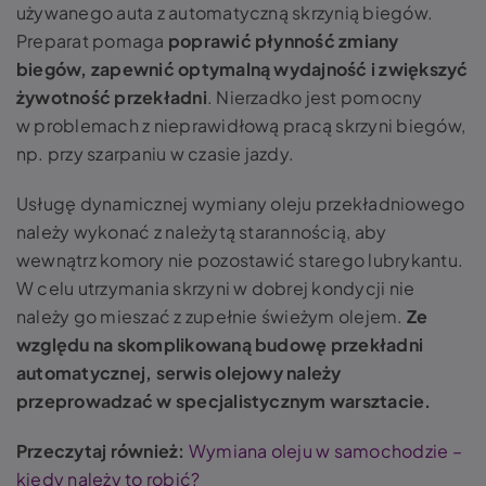
używanego auta z automatyczną skrzynią biegów.
Preparat pomaga
poprawić płynność zmiany
biegów, zapewnić optymalną wydajność i zwiększyć
żywotność przekładni
. Nierzadko jest pomocny
w problemach z nieprawidłową pracą skrzyni biegów,
np. przy szarpaniu w czasie jazdy.
Usługę dynamicznej wymiany oleju przekładniowego
należy wykonać z należytą starannością, aby
wewnątrz komory nie pozostawić starego lubrykantu.
W celu utrzymania skrzyni w dobrej kondycji nie
należy go mieszać z zupełnie świeżym olejem.
Ze
względu na skomplikowaną budowę przekładni
automatycznej, serwis olejowy należy
przeprowadzać w specjalistycznym warsztacie.
Przeczytaj również:
Wymiana oleju w samochodzie –
kiedy należy to robić?