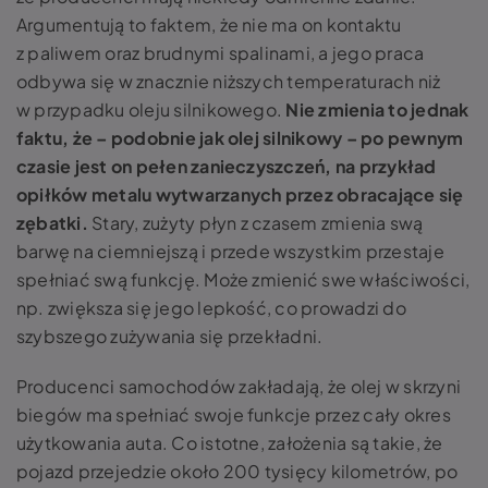
Argumentują to faktem, że nie ma on kontaktu
z paliwem oraz brudnymi spalinami, a jego praca
odbywa się w znacznie niższych temperaturach niż
w przypadku oleju silnikowego.
Nie zmienia to jednak
faktu, że – podobnie jak olej silnikowy – po pewnym
czasie jest on pełen zanieczyszczeń, na przykład
opiłków metalu wytwarzanych przez obracające się
zębatki.
Stary, zużyty płyn z czasem zmienia swą
barwę na ciemniejszą i przede wszystkim przestaje
spełniać swą funkcję. Może zmienić swe właściwości,
np. zwiększa się jego lepkość, co prowadzi do
szybszego zużywania się przekładni.
Producenci samochodów zakładają, że olej w skrzyni
biegów ma spełniać swoje funkcje przez cały okres
użytkowania auta. Co istotne, założenia są takie, że
pojazd przejedzie około 200 tysięcy kilometrów, po