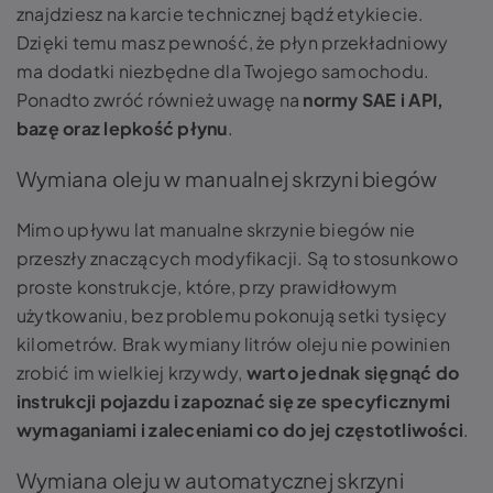
znajdziesz na karcie technicznej bądź etykiecie.
Dzięki temu masz pewność, że płyn przekładniowy
ma dodatki niezbędne dla Twojego samochodu.
Ponadto zwróć również uwagę na
normy SAE i API,
bazę oraz lepkość płynu
.
Wymiana oleju w manualnej skrzyni biegów
Mimo upływu lat manualne skrzynie biegów nie
przeszły znaczących modyfikacji. Są to stosunkowo
proste konstrukcje, które, przy prawidłowym
użytkowaniu, bez problemu pokonują setki tysięcy
kilometrów. Brak wymiany litrów oleju nie powinien
zrobić im wielkiej krzywdy,
warto jednak sięgnąć do
instrukcji pojazdu i zapoznać się ze specyficznymi
wymaganiami i zaleceniami co do jej częstotliwości
.
Wymiana oleju w automatycznej skrzyni