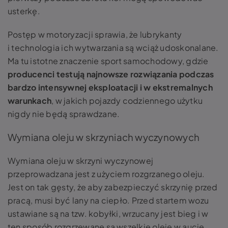
usterkę.
Postęp w motoryzacji sprawia, że lubrykanty
i technologia ich wytwarzania są wciąż udoskonalane.
Ma tu istotne znaczenie sport samochodowy, gdzie
producenci testują najnowsze rozwiązania podczas
bardzo intensywnej eksploatacji i w ekstremalnych
warunkach
, w jakich pojazdy codziennego użytku
nigdy nie będą sprawdzane.
Wymiana oleju w skrzyniach wyczynowych
Wymiana oleju w skrzyni wyczynowej
przeprowadzana jest z użyciem rozgrzanego oleju.
Jest on tak gęsty, że aby zabezpieczyć skrzynię przed
pracą, musi być lany na ciepło. Przed startem wozu
ustawiane są na tzw. kobyłki, wrzucany jest bieg i w
ten sposób rozgrzewane są wszelkie oleje w aucie.