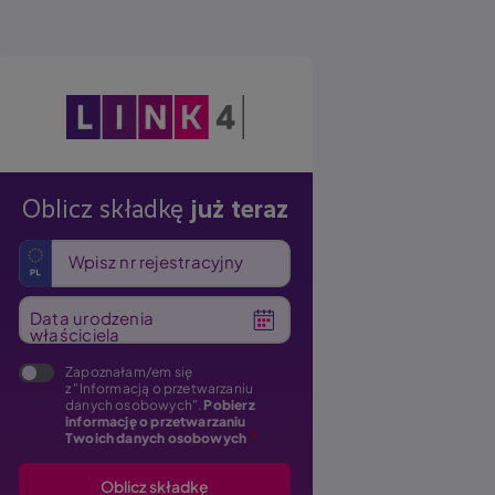
Obraz
Oblicz składkę
już teraz
Wpisz nr rejestracyjny
Data urodzenia
właściciela
Zapoznałam/em się
z "Informacją o przetwarzaniu
danych osobowych".
Pobierz
informację o przetwarzaniu
Twoich danych osobowych