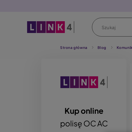
P
r
z
Szukaj
e
j
d
ź
Strona główna
Blog
Komunik
d
o
Ob
t
r
e
ś
c
i
Kup online
polisę OC AC