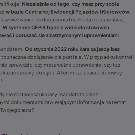
lifikuje.
Niezależnie od tego, czy masz przy sobie
ać w bazie Centralnej Ewidencji Pojazdów i Kierowców.
asz wezwanie do doręczenia blankietu do starostwa,
e.
W systemie CEPiK będzie widniała stosowna
kować i poruszać się z zatrzymanymi uprawnieniami.
 mandatem.
Od stycznia 2022 roku kara za jazdę bez
 to znaczne obciążenie dla portfela. W przypadku kontroli
tanie sprawdzić, czy masz ważne uprawnienie, czy też
rzekazać sprawę do sądu. A ten może ukarać kierowcę
ch.
azdy nie zostaniesz ukarany mandatem przez
innymi dokumentami zawierającymi informacje na temat
 Twojego auta?