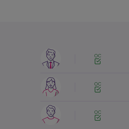
Image
OC
Image
OC
Image
OC