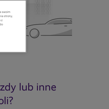
na swoim
ia strony,
 z
 do
zdy lub inne
li?