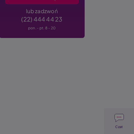
lub zadzwoń
(22) 444 44 23
pon. - pt. 8 - 20
Image
Czat