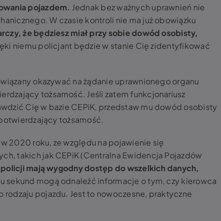
rowania pojazdem.
Jednak bez ważnych uprawnień nie
nicznego. W czasie kontroli nie ma już obowiązku
rczy, że będziesz miał przy sobie dowód osobisty,
ęki niemu policjant będzie w stanie Cię zidentyfikować
bowiązany okazywać na żądanie uprawnionego organu
rdzający tożsamość. Jeśli zatem funkcjonariusz
awdzić Cię w bazie CEPiK, przedstaw mu dowód osobisty
 potwierdzający tożsamość.
 2020 roku, ze względu na pojawienie się
h, takich jak CEPiK (Centralna Ewidencja Pojazdów
 policji mają wygodny dostęp do wszelkich danych,
ku sekund mogą odnaleźć informacje o tym, czy kierowca
rodzaju pojazdu. Jest to nowoczesne, praktyczne