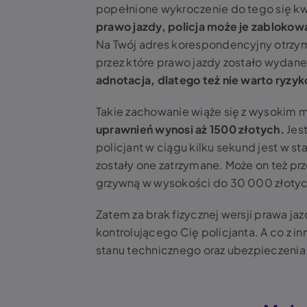
popełnione wykroczenie do tego się kwa
prawo jazdy, policja może je zablokow
Na Twój adres korespondencyjny otrzym
przez które prawo jazdy zostało wydan
adnotacja, dlatego też nie warto ryzy
Takie zachowanie wiąże się z wysokim
uprawnień wynosi aż 1500 złotych.
Jest
policjant w ciągu kilku sekund jest w s
zostały one zatrzymane. Może on też p
grzywną w wysokości do 30 000 złoty
Zatem za brak fizycznej wersji prawa j
kontrolującego Cię policjanta. A co z 
stanu technicznego oraz ubezpieczenia