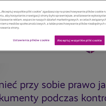
c „Akceptuj wszystkie pliki cookie” zgadzasz się na przechowywanie plików cookie 
iu, aby korzystanie z nawigacji strony było sprawniejsze, analizowanie wykorzystan
lizowanie reklam, wsparcie naszych działań marketingowych, w celach związanych
aniem z mediów społecznościowych, a także przechowywanie plików niezbędnych
nowania strony.
Ustawienia plików cookie
Akceptuj wszystkie pliki cookie
mieć przy sobie prawo ja
kumenty podczas kontro