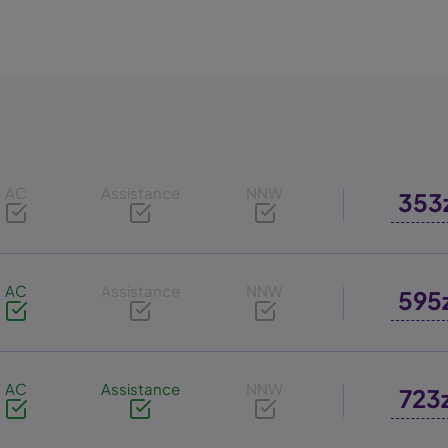
AC
Assistance
NNW
353
AC
Assistance
NNW
595
AC
Assistance
NNW
723