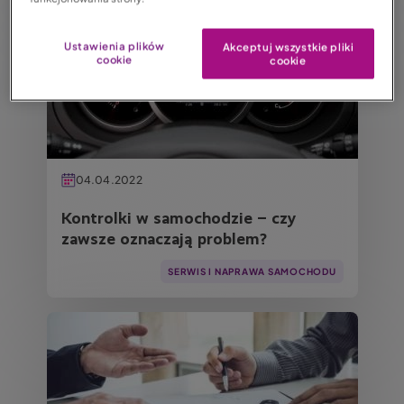
Obraz
Ustawienia plików
Akceptuj wszystkie pliki
cookie
cookie
04.04.2022
Kontrolki w samochodzie – czy
zawsze oznaczają problem?
SERWIS I NAPRAWA SAMOCHODU
Obraz