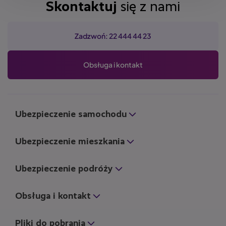
Skontaktuj
się z nami
r
n
a
n
n
o
a
a
a
n
Zadzwoń: 22 444 44 23
a
Obsługa i kontakt
Ubezpieczenie samochodu
Ubezpieczenie mieszkania
Ubezpieczenie podróży
Obsługa i kontakt
Pliki do pobrania