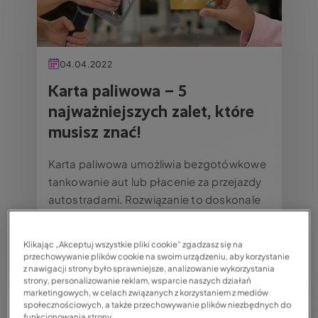
04.04.2022
Karta paliwowa – 5
najważniejszych zalet, które
musisz znać!
Karta paliwowa umożliwia bezgotówkowe
tankowanie aut lub płacenie za przejazdy
autostradami. Rozwiązanie to doskonale
sprawdza się we flotach transportowych
oraz firmach posiadających pojazdy
Klikając „Akceptuj wszystkie pliki cookie” zgadzasz się na
służbowe...
przechowywanie plików cookie na swoim urządzeniu, aby korzystanie
z nawigacji strony było sprawniejsze, analizowanie wykorzystania
strony, personalizowanie reklam, wsparcie naszych działań
Czytaj całość
KOMUNIKACJA
marketingowych, w celach związanych z korzystaniem z mediów
społecznościowych, a także przechowywanie plików niezbędnych do
funkcjonowania strony.