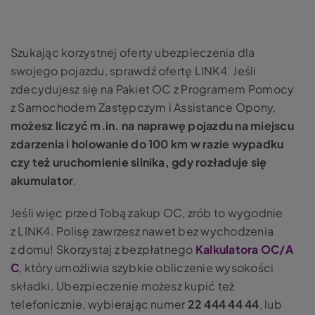
Szukając korzystnej oferty ubezpieczenia dla
swojego pojazdu, sprawdź ofertę LINK4. Jeśli
zdecydujesz się na Pakiet OC z Programem Pomocy
z Samochodem Zastępczym i Assistance Opony,
możesz liczyć m.in. na naprawę pojazdu na miejscu
zdarzenia i holowanie do 100 km w razie wypadku
czy też uruchomienie silnika, gdy rozładuje się
akumulator
.
Jeśli więc przed Tobą zakup OC, zrób to wygodnie
z LINK4. Polisę zawrzesz nawet bez wychodzenia
z domu! Skorzystaj z bezpłatnego
Kalkulatora OC/A
C
, który umożliwia szybkie obliczenie wysokości
składki. Ubezpieczenie możesz kupić też
telefonicznie, wybierając numer
22 444 44 44
, lub