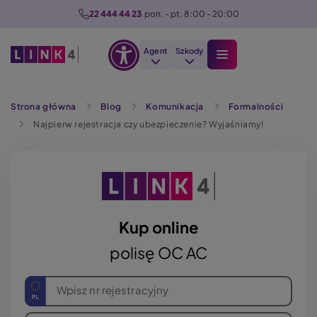
P
22 444 44 23
  pon. - pt. 8:00 - 20:00
r
z
Agent
Szkody
e
Otwórz
j
Szukaj
opcje
d
Strona główna
Blog
Komunikacja
Formalności
dostępności
ź
Najpierw rejestracja czy ubezpieczenie? Wyjaśniamy!
d
o
t
r
e
ś
Kup online
c
polisę OC AC
i
Wpisz nr rejestracyjny