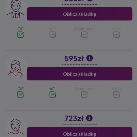
Oblicz składkę
OC
AC
Assistance
NNW
595zł
Image
Oblicz składkę
OC
AC
Assistance
NNW
723zł
Image
Oblicz składkę