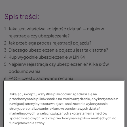
Spis treści:
Jaka jest właściwa kolejność działań — najpierw
rejestracja czy ubezpieczenie?
Jak przebiega proces rejestracji pojazdu?
Dlaczego ubezpieczenia pojazdu jest tak istotne?
Kup wygodnie ubezpieczenie w LINK4
Najpierw rejestracja czy ubezpieczenie? Kilka słów
podsumowania
FAQ – często zadawane pytania
Klikając „Akceptuj wszystkie pliki cookie” zgadzasz się na
przechowywanie plików cookie na swoim urządzeniu, aby korzystanie z
Nasza uwaga podczas zakupu samochodu najczęściej
nawigacji strony było sprawniejsze, analizowanie wykorzystania
skoncentrowana jest na jego stanie technicznym. Nie jest
strony, personalizowanie reklam, wsparcie naszych działań
to jednak jedyna rzecz, na której punkcie powinniśmy być
marketingowych, w celach związanych z korzystaniem z mediów
społecznościowych, a także przechowywanie plików niezbędnych do
wyczuleni. Bardzo istotną kwestią jest
zweryfikowanie
funkcjonowania strony.