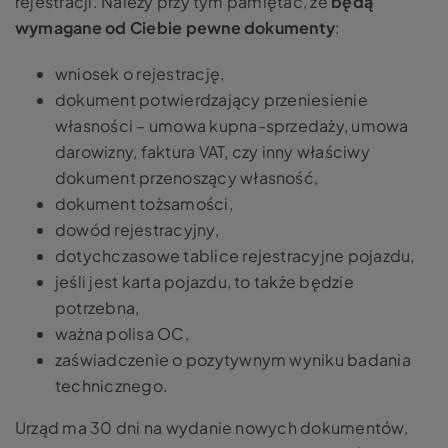
rejestracji. Należy przy tym pamiętać, że
będą
wymagane od Ciebie pewne dokumenty
:
wniosek o rejestrację,
dokument potwierdzający przeniesienie
własności – umowa kupna-sprzedaży, umowa
darowizny, faktura VAT, czy inny właściwy
dokument przenoszący własność,
dokument tożsamości,
dowód rejestracyjny,
dotychczasowe tablice rejestracyjne pojazdu,
jeśli jest karta pojazdu, to także będzie
potrzebna,
ważna polisa OC,
zaświadczenie o pozytywnym wyniku badania
technicznego.
Urząd ma 30 dni na wydanie nowych dokumentów,