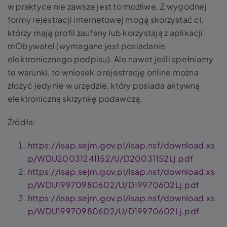
w praktyce nie zawsze jest to możliwe. Z wygodnej
formy rejestracji internetowej mogą skorzystać ci,
którzy mają profil zaufany lub korzystają z aplikacji
mObywatel (wymagane jest posiadanie
elektronicznego podpisu). Ale nawet jeśli spełniamy
te warunki, to wniosek o rejestrację online można
złożyć jedynie w urzędzie, który posiada aktywną
elektroniczną skrzynkę podawczą.
Źródła:
https://isap.sejm.gov.pl/isap.nsf/download.xs
p/WDU20031241152/U/D20031152Lj.pdf
https://isap.sejm.gov.pl/isap.nsf/download.xs
p/WDU19970980602/U/D19970602Lj.pdf
https://isap.sejm.gov.pl/isap.nsf/download.xs
p/WDU19970980602/U/D19970602Lj.pdf