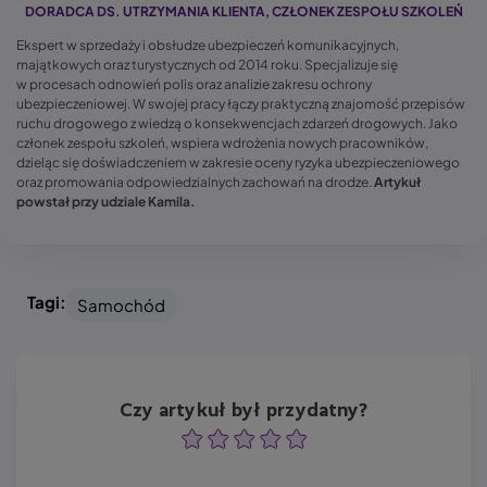
DORADCA DS. UTRZYMANIA KLIENTA, CZŁONEK ZESPOŁU SZKOLEŃ
Ekspert w sprzedaży i obsłudze ubezpieczeń komunikacyjnych,
majątkowych oraz turystycznych od 2014 roku. Specjalizuje się
w procesach odnowień polis oraz analizie zakresu ochrony
ubezpieczeniowej. W swojej pracy łączy praktyczną znajomość przepisów
ruchu drogowego z wiedzą o konsekwencjach zdarzeń drogowych. Jako
członek zespołu szkoleń, wspiera wdrożenia nowych pracowników,
dzieląc się doświadczeniem w zakresie oceny ryzyka ubezpieczeniowego
oraz promowania odpowiedzialnych zachowań na drodze.
Artykuł
powstał przy udziale Kamila.
Tagi:
Samochód
Czy artykuł był przydatny?
Ocena
Ocena
Ocena
Ocena
Ocena