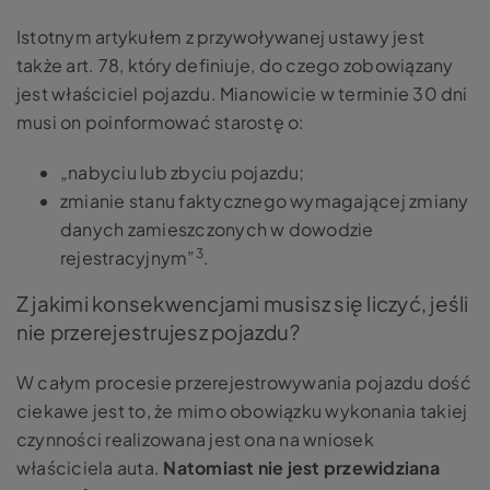
Istotnym artykułem z przywoływanej ustawy jest
także art. 78, który definiuje, do czego zobowiązany
jest właściciel pojazdu. Mianowicie w terminie 30 dni
musi on poinformować starostę o:
„
nabyciu lub zbyciu pojazdu;
zmianie stanu faktycznego wymagającej zmiany
danych zamieszczonych w dowodzie
3
rejestracyjnym”
.
Z jakimi konsekwencjami musisz się liczyć, jeśli
nie przerejestrujesz pojazdu?
W całym procesie przerejestrowywania pojazdu dość
ciekawe jest to, że mimo obowiązku wykonania takiej
czynności realizowana jest ona na wniosek
właściciela auta.
Natomiast nie jest przewidziana