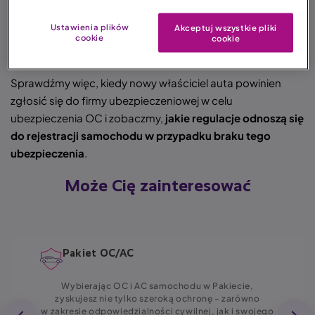
ważności ubezpieczenia OC
, o czym – jak się okazuje –
wielu kierowców zwyczajnie nie pamięta. A niedopatrzenie
Ustawienia plików
Akceptuj wszystkie pliki
tej kwestii jest równie kosztowne co niezidentyfikowana
cookie
cookie
usterka.
Sprawdźmy więc, kiedy nowy właściciel auta powinien
zgłosić się do firmy ubezpieczeniowej w celu
ubezpieczenia OC i zobaczmy,
jakie regulacje odnoszą się
do rejestracji samochodu w przypadku braku tego
ubezpieczenia
.
Może Cię zainteresować
Pakiet OC/AC
Wybierając OC i AC samochodu w Pakiecie,
zyskujesz nie tylko szeroką ochronę – zarówno
w zakresie odpowiedzialności cywilnej, jak i swojego