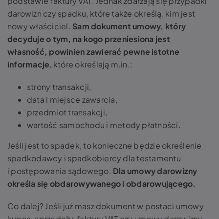
podstawie faktury VAT. Jednak zdarzają się przypadki
darowizn czy spadku, które także określą, kim jest
nowy właściciel.
Sam dokument umowy, który
decyduje o tym, na kogo przeniesiona jest
własność, powinien zawierać pewne istotne
informacje
, które określają m.in.:
strony transakcji,
data i miejsce zawarcia,
przedmiot transakcji,
wartość samochodu i metody płatności.
Jeśli jest to spadek, to konieczne będzie określenie
spadkodawcy i spadkobiercy dla testamentu
i postępowania sądowego.
Dla umowy darowizny
określa się obdarowywanego i obdarowującego.
Co dalej? Jeśli już masz dokument w postaci umowy
kupna-sprzedaży, faktury VAT czy umowy darowizny,