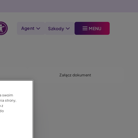
Agent
Szkody
MENU
Otwórz
opcje
dostępności
Załącz dokument
na swoim
ia strony,
 z
 do