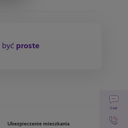
y być
proste
Image
Czat
Image
Ubezpieczenie mieszkania