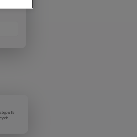
ostępu 15,
ących