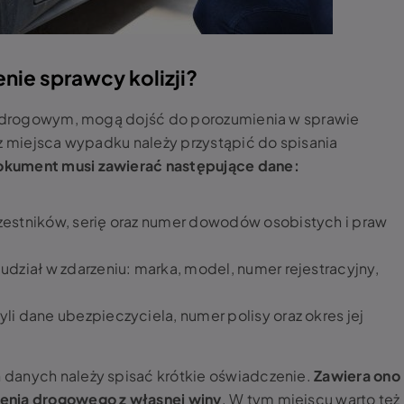
nie sprawcy kolizji?
iu drogowym, mogą dojść do porozumienia w sprawie
 z miejsca wypadku należy przystąpić do spisania
kument musi zawierać następujące dane:
zestników, serię oraz numer dowodów osobistych i praw
udział w zdarzeniu: marka, model, numer rejestracyjny,
li dane ubezpieczyciela, numer polisy oraz okres jej
danych należy spisać krótkie oświadczenie.
Zawiera ono
enia drogowego z własnej winy
. W tym miejscu warto też