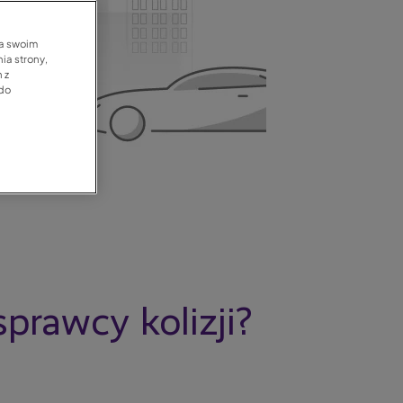
na swoim
ia strony,
 z
 do
prawcy kolizji?