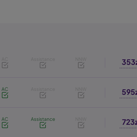
AC
Assistance
NNW
353
AC
Assistance
NNW
595
AC
Assistance
NNW
723