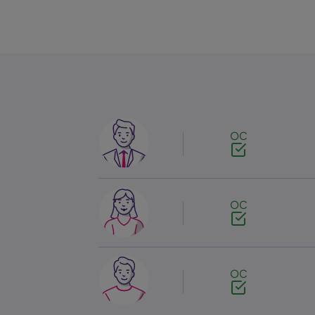
Image
OC
Image
OC
Image
OC