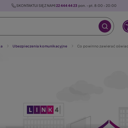
 SKONTAKTUJ SIĘ Z NAMI 
22 444 44 23
  pon. - pt. 8:00 - 20:00
ja
Ubezpieczenia komunikacyjne
Co powinno zawierać oświadc
raz