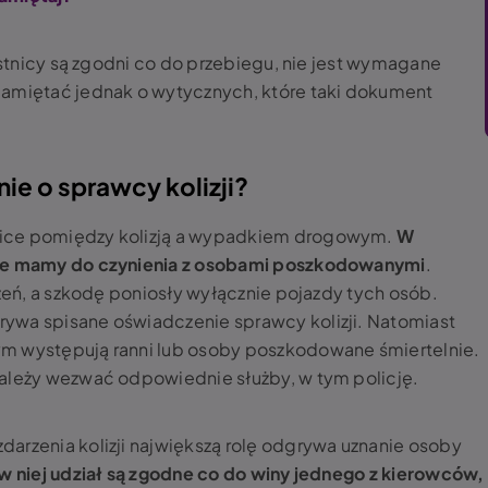
zestnicy są zgodni co do przebiegu, nie jest wymagane
pamiętać jednak o wytycznych, które taki dokument
ie o sprawcy kolizji?
nice pomiędzy kolizją a wypadkiem drogowym.
W
nie mamy do czynienia z osobami poszkodowanymi
.
ażeń, a szkodę poniosły wyłącznie pojazdy tych osób.
ywa spisane oświadczenie sprawcy kolizji. Natomiast
m występują ranni lub osoby poszkodowane śmiertelnie.
należy wezwać odpowiednie służby, w tym policję.
arzenia kolizji największą rolę odgrywa uznanie osoby
w niej udział są zgodne co do winy jednego z kierowców,