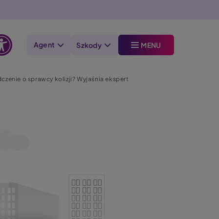
Agent
Szkody
MENU
Otwórz
opcje
zenie o sprawcy kolizji? Wyjaśnia ekspert
dostępności