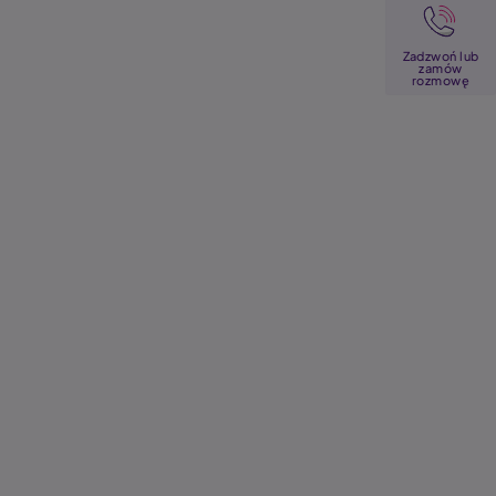
Image
Zadzwoń lub
zamów
rozmowę