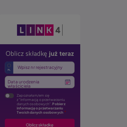
Obraz
Oblicz składkę
już teraz
Wpisz nr rejestracyjny
Data urodzenia
właściciela
Zapoznałam/em się
z "Informacją o przetwarzaniu
danych osobowych".
Pobierz
informację o przetwarzaniu
Twoich danych osobowych