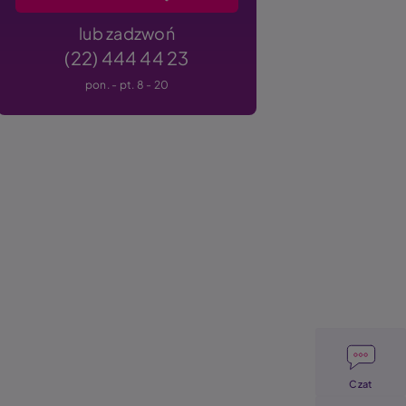
lub zadzwoń
(22) 444 44 23
pon. - pt. 8 - 20
Image
Czat