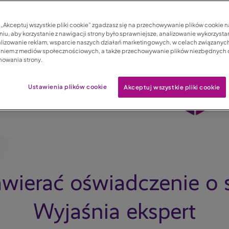
c „Akceptuj wszystkie pliki cookie” zgadzasz się na przechowywanie plików cookie 
iu, aby korzystanie z nawigacji strony było sprawniejsze, analizowanie wykorzystan
lizowanie reklam, wsparcie naszych działań marketingowych, w celach związanych
aniem z mediów społecznościowych, a także przechowywanie plików niezbędnych
nowania strony.
Ustawienia plików cookie
Akceptuj wszystkie pliki cookie
ierać oświadczenie o s
Wyjaśnia ekspert