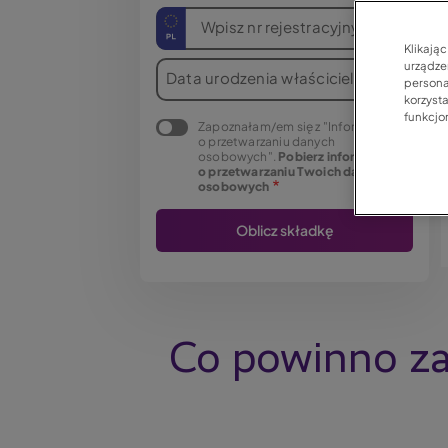
Wpisz nr rejestracyjny
Klikają
urządzen
Data urodzenia właściciela
persona
korzyst
funkcjo
Zapoznałam/em się z "Informacją
o przetwarzaniu danych
osobowych".
Pobierz informację
o przetwarzaniu Twoich danych
osobowych
Co powinno zaw