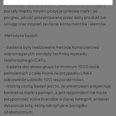
poszczególnych brandów. Przedmiotem analiz objęte
zostały między innymi: pozycja rynkowa marki i jej
progres, jakość prezentowana przez dany produkt lub
usługę oraz stopień zaufania konsumentów i klientów.
Metodyka badań:
- badania były realizowane metodą komputerowo
wspomaganych sondaży techniką wywiadu
telefonicznego (CATI),
- badana docelowo grupa to minimum 1000 osób
pełnoletnich z całej Polski /w przypadku LINK4
odpowiedzi udzieliło 1013 respondentów/,
- istotną cechą badań jest to, że ankietowani przywołują
konkretne marki z pamięci, a jeśli respondent nie może
przypomnieć sobie brandów w danej kategorii, ankieter
dysponuje listą, którą odczytuje w porządku
alfabetycznym,