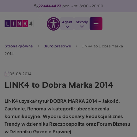
P
22 444 44 23
  pon. - pt. 8:00 - 20:00
r
z
Agent
Szkody
e
Otwórz
j
Szukaj
opcje
d
Strona główna
Biuro prasowe
LINK4 to Dobra Marka
dostępności
ź
2014
d
o
t
05.08.2014
r
LINK4 to Dobra Marka 2014
e
ś
LINK4 uzyskał tytuł DOBRA MARKA 2014 – Jakość,
c
Zaufanie, Renoma w kategorii: ubezpieczenia
i
komunikacyjne. Wyboru dokonały Redakcje Biznes
Trendy w dzienniku Rzeczpospolita oraz Forum Biznesu
w Dzienniku Gazecie Prawnej.