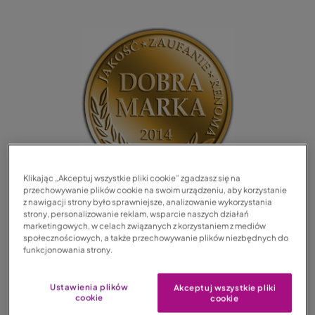
Klikając „Akceptuj wszystkie pliki cookie” zgadzasz się na
przechowywanie plików cookie na swoim urządzeniu, aby korzystanie
Wyróżnienie to przyznawane jest najbardziej
z nawigacji strony było sprawniejsze, analizowanie wykorzystania
strony, personalizowanie reklam, wsparcie naszych działań
rozwojowym i najbardziej rozpoznawalnym markom
marketingowych, w celach związanych z korzystaniem z mediów
obecnym na polskim rynku. Organizatorzy Programu
społecznościowych, a także przechowywanie plików niezbędnych do
funkcjonowania strony.
prowadzonego pod patronatem Instytutu Filozofii
i Socjologii Polskiej Akademii Nauk już po raz piąty
Ustawienia plików
Akceptuj wszystkie pliki
przeprowadzili badania rynkowe mające na celu
cookie
cookie
określenie wartości, aktywności oraz rozpoznawalności